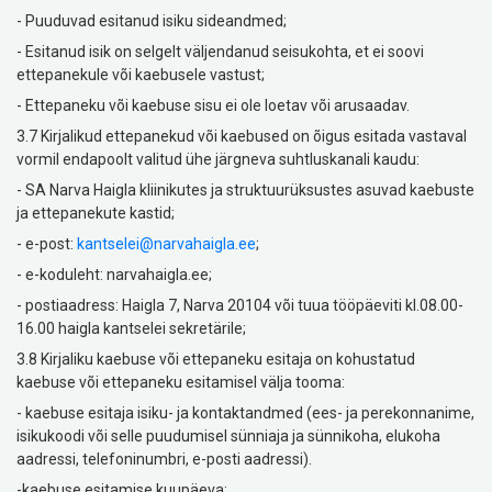
- Puuduvad esitanud isiku sideandmed;
- Esitanud isik on selgelt väljendanud seisukohta, et ei soovi
ettepanekule või kaebusele vastust;
- Ettepaneku või kaebuse sisu ei ole loetav või arusaadav.
3.7 Kirjalikud ettepanekud või kaebused on õigus esitada vastaval
vormil endapoolt valitud ühe järgneva suhtluskanali kaudu:
- SA Narva Haigla kliinikutes ja struktuurüksustes asuvad kaebuste
ja ettepanekute kastid;
- e-post:
kantselei@narvahaigla.ee
;
- e-koduleht: narvahaigla.ee;
- postiaadress: Haigla 7, Narva 20104 või tuua tööpäeviti kl.08.00-
16.00 haigla kantselei sekretärile;
3.8 Kirjaliku kaebuse või ettepaneku esitaja on kohustatud
kaebuse või ettepaneku esitamisel välja tooma:
- kaebuse esitaja isiku- ja kontaktandmed (ees- ja perekonnanime,
isikukoodi või selle puudumisel sünniaja ja sünnikoha, elukoha
aadressi, telefoninumbri, e-posti aadressi).
-kaebuse esitamise kuupäeva;