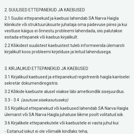
2. SUULISED ETTEPANEKUD JA KAEBUSED
2.1 Suulisi ettepanekuid ja kaebusi lahendab SA Narva Haigla
kliinikute või struktuurüksuste juhataja oma pädevuse piires ja kui
vestluse käigus ei õnnestu probleemi lahendada, siis palutakse
esitada ettepanek või kaebus kirjalikult.
2.2 Kõikidest suulistest kaebustest tuleb informeerida ülemarsti
kirjalikult koos probleemi kirjelduse ja leitud lahendusega.
3. KIRJALIKUD ETTEPANEKUD JA KAEBUSED
3.1 Kirjalikud kaebused ja ettepanekud registreerib haigla kantselei
sekretär dokumendiregistris.
3.2 Kõikide kaebuste alusel viiakse läbi ametkondlik sisejuurdlus.
3.3 - 3.4
(asutuse sisekasutuseks)
3.5 Kirjalikud ettepanekud või kaebused lahendab SA Narva Haigla
ülemarst või SA Narva Haigla juhatuse liikme poolt volitatud isik.
3.6 Kirjalikele ettepanekutele või kaebustele ei vasta juhul kui:
- Esitanud isikut ei ole võimalik kindlaks teha;