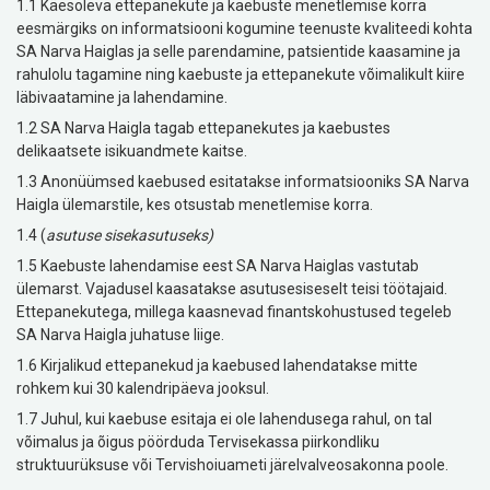
1.1 Käesoleva ettepanekute ja kaebuste menetlemise korra
eesmärgiks on informatsiooni kogumine teenuste kvaliteedi kohta
SA Narva Haiglas ja selle parendamine, patsientide kaasamine ja
rahulolu tagamine ning kaebuste ja ettepanekute võimalikult kiire
läbivaatamine ja lahendamine.
1.2 SA Narva Haigla tagab ettepanekutes ja kaebustes
delikaatsete isikuandmete kaitse.
1.3 Anonüümsed kaebused esitatakse informatsiooniks SA Narva
Haigla ülemarstile, kes otsustab menetlemise korra.
1.4 (
asutuse sisekasutuseks)
1.5 Kaebuste lahendamise eest SA Narva Haiglas vastutab
ülemarst. Vajadusel kaasatakse asutusesiseselt teisi töötajaid.
Ettepanekutega, millega kaasnevad finantskohustused tegeleb
SA Narva Haigla juhatuse liige.
1.6 Kirjalikud ettepanekud ja kaebused lahendatakse mitte
rohkem kui 30 kalendripäeva jooksul.
1.7 Juhul, kui kaebuse esitaja ei ole lahendusega rahul, on tal
võimalus ja õigus pöörduda Tervisekassa piirkondliku
struktuurüksuse või Tervishoiuameti järelvalveosakonna poole.