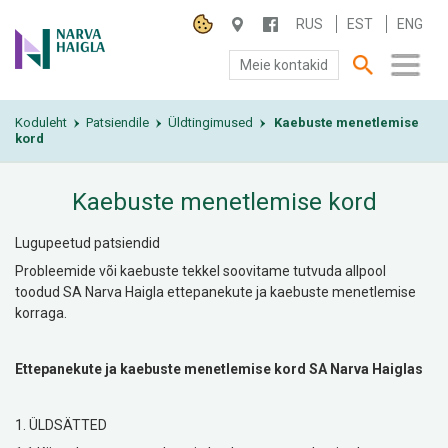
RUS
EST
ENG
Meie kontakid
Koduleht
SA NARVA HAIGLA
Patsiendile
Üldtingimused
Kaebuste menetlemise
›
›
›
kord
PATSIENDILE
Kaebuste menetlemise kord
TEENUSED
Lugupeetud patsiendid
Probleemide või kaebuste tekkel soovitame tutvuda allpool
toodud SA Narva Haigla ettepanekute ja kaebuste menetlemise
korraga.
Ettepanekute ja kaebuste menetlemise kord SA Narva Haiglas
1. ÜLDSÄTTED