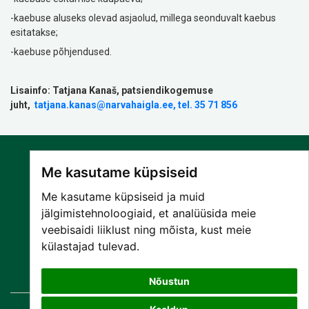
-kaebuse aluseks olevad asjaolud, millega seonduvalt kaebus
esitatakse;
-kaebuse põhjendused.
Lisainfo: Tatjana Kanaš, patsiendikogemuse
juht,
tatjana.kanas@narvahaigla.ee, tel. 35 71 856
Me kasutame küpsiseid
Me kasutame küpsiseid ja muid
jälgimistehnoloogiaid, et analüüsida meie
veebisaidi liiklust ning mõista, kust meie
SA NARVA HAIGLA
külastajad tulevad.
PATSIENDILE
TEENUSED
Nõustun