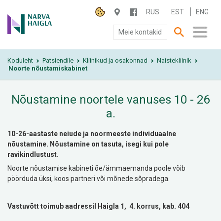
RUS
EST
ENG
Meie kontakid
Koduleht
SA NARVA HAIGLA
Patsiendile
Kliinikud ja osakonnad
Naistekliinik
›
›
›
›
Noorte nõustamiskabinet
PATSIENDILE
Nõustamine noortele vanuses 10 - 26
TEENUSED
a.
10-26-aastaste neiude ja noormeeste individuaalne
nõustamine. Nõustamine on tasuta, isegi kui pole
ravikindlustust.
Noorte nõustamise kabineti õe/ämmaemanda poole võib
pöörduda üksi, koos partneri või mõnede sõpradega.
Vastuvõtt toimub aadressil Haigla 1, 4
. korrus, kab. 404