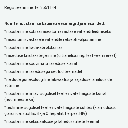
Registreerimine: tel 3561144
Noorte nõustamise kabineti eesmärgid ja ülesanded:
*nõustamine sobiva rasestumisvastase vahendi leidmiseks
*rasestumisvastasele vahendile retsepti väljastamine
*nõustamine häda-abi olukorras
*raseduse kindlakstegemine (ultraheliuuring, test veeniverest)
*nõustamine soovimatu raseduse korral
*nõustamine rasedusega seotud teemadel
*neidude günekoloogiline läbivaatus ja vajadusel analüüside
võtmine
*nõustamine ja ravi sugulisel teel levivate haiguste korral
(noormeeste ka)
*testimine sugulisel teel levivate haiguste suhtes (klamüdioos,
gonorröa, süüfilis, B- ja C-hepatiit, herpes, HIV)
*nõustamine seksuaalsuse ja lähedussuhete teemal