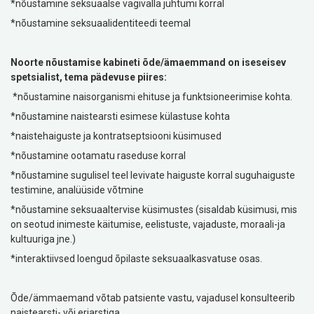
*nõustamine seksuaalse vägivalla juhtumi korral
*nõustamine seksuaalidentiteedi teemal
Noorte nõustamise kabineti õde/ämaemmand on iseseisev
spetsialist, tema pädevuse piires:
*nõustamine naisorganismi ehituse ja funktsioneerimise kohta.
*nõustamine naistearsti esimese külastuse kohta
*naistehaiguste ja kontratseptsiooni küsimused
*nõustamine ootamatu raseduse korral
*nõustamine sugulisel teel levivate haiguste korral suguhaiguste
testimine, analüüside võtmine
*nõustamine seksuaaltervise küsimustes (sisaldab küsimusi, mis
on seotud inimeste käitumise, eelistuste, vajaduste, moraali-ja
kultuuriga jne.)
*interaktiivsed loengud õpilaste seksuaalkasvatuse osas.
Õde/ämmaemand võtab patsiente vastu, vajadusel konsulteerib
naistearsti- või eriarstiga.