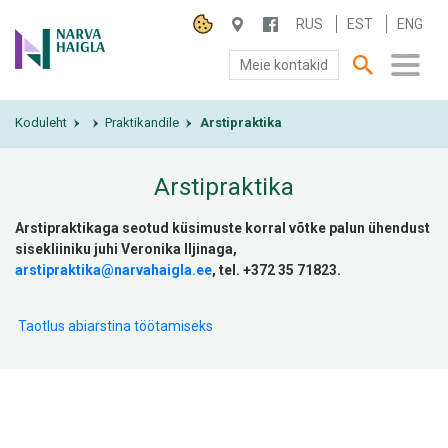
RUS
EST
ENG
Meie kontakid
Koduleht
SA NARVA HAIGLA
Praktikandile
Arstipraktika
›
›
›
PATSIENDILE
Arstipraktika
TEENUSED
Arstipraktikaga seotud küsimuste korral võtke palun ühendust
sisekliiniku juhi Veronika Iljinaga,
arstipraktika@narvahaigla.ee
, tel. +372
35 71823
.
Taotlus abiarstina töötamiseks