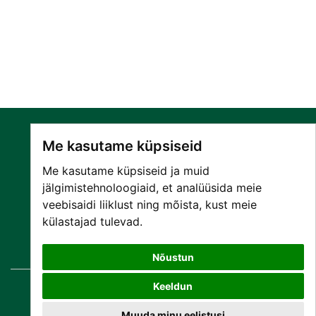
Me kasutame küpsiseid
Me kasutame küpsiseid ja muid
jälgimistehnoloogiaid, et analüüsida meie
veebisaidi liiklust ning mõista, kust meie
SA NARVA HAIGLA
külastajad tulevad.
PATSIENDILE
TEENUSED
Nõustun
Keeldun
© Copyright
2026 SA Narva Haigla
Kõik õigused kaitstud.
Muuda minu eelistusi