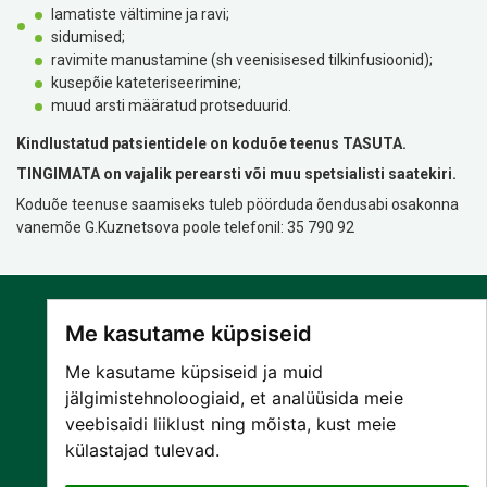
lamatiste vältimine ja ravi;
sidumised;
ravimite manustamine (sh veenisisesed tilkinfusioonid);
kusepõie kateteriseerimine;
muud arsti määratud protseduurid.
Kindlustatud patsientidele on koduõe teenus TASUTA.
TINGIMATA on vajalik perearsti või muu spetsialisti saatekiri.
Koduõe teenuse saamiseks tuleb pöörduda õendusabi osakonna
vanemõe G.Kuznetsova poole telefonil: 35 790 92
Me kasutame küpsiseid
Me kasutame küpsiseid ja muid
jälgimistehnoloogiaid, et analüüsida meie
veebisaidi liiklust ning mõista, kust meie
SA NARVA HAIGLA
külastajad tulevad.
PATSIENDILE