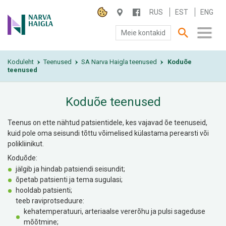
RUS
EST
ENG
Meie kontakid
Koduleht
SA NARVA HAIGLA
Teenused
SA Narva Haigla teenused
Koduõe
›
›
›
teenused
PATSIENDILE
Koduõe teenused
TEENUSED
Teenus on ette nähtud patsientidele, kes vajavad õe teenuseid,
kuid pole oma seisundi tõttu võimelised külastama perearsti või
polikliinikut.
Koduõde:
jälgib ja hindab patsiendi seisundit;
õpetab patsienti ja tema sugulasi;
hooldab patsienti;
teeb raviprotseduure:
kehatemperatuuri, arteriaalse vererõhu ja pulsi sageduse
mõõtmine;