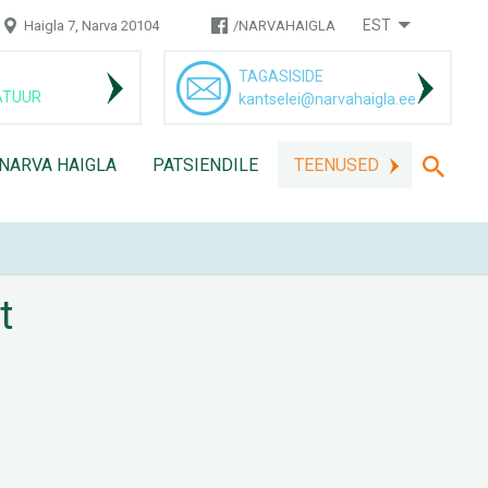
EST
Haigla 7, Narva 20104
/NARVAHAIGLA
TAGASISIDE
ATUUR
kantselei@narvahaigla.ee
 NARVA HAIGLA
PATSIENDILE
TEENUSED
t