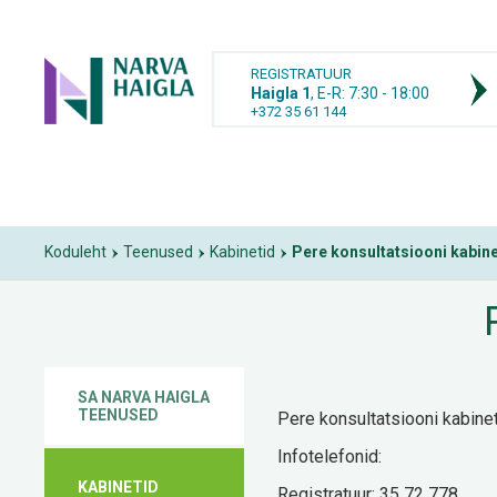
REGISTRATUUR
Haigla 1
, E-R: 7:30 - 18:00
+372 35 61 144
Koduleht
Teenused
Kabinetid
Pere konsultatsiooni kabin
›
›
›
SA NARVA HAIGLA
TEENUSED
Pere konsultatsiooni kabine
Infotelefonid:
KABINETID
Registratuur: 35 72 778