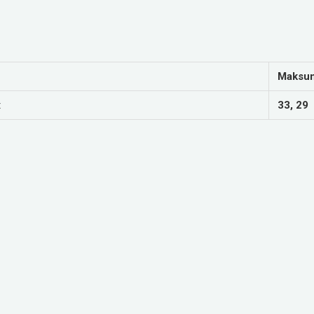
Maksu
t
33, 29