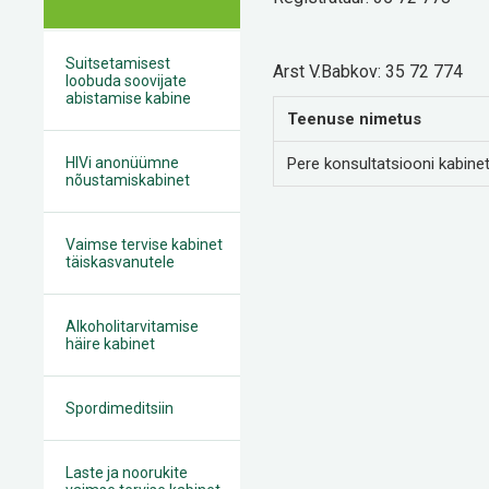
Suitsetamisest
Arst V.Babkov: 35 72 774
loobuda soovijate
abistamise kabine
Teenuse nimetus
HIVi anonüümne
Pere konsultatsiooni kabine
nõustamiskabinet
Vaimse tervise kabinet
täiskasvanutele
Alkoholitarvitamise
häire kabinet
Spordimeditsiin
Laste ja noorukite