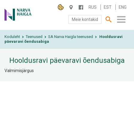
RUS
EST
ENG
Meie kontakid
Koduleht
SA NARVA HAIGLA
Teenused
SA Narva Haigla teenused
Hooldusravi
›
›
›
päevaravi õendusabiga
PATSIENDILE
Hooldusravi päevaravi õendusabiga
TEENUSED
Valmimisjärgus