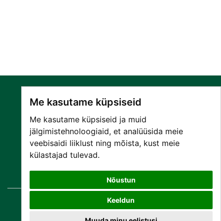
Me kasutame küpsiseid
Me kasutame küpsiseid ja muid
jälgimistehnoloogiaid, et analüüsida meie
veebisaidi liiklust ning mõista, kust meie
SA NARVA HAIGLA
külastajad tulevad.
PATSIENDILE
TEENUSED
Nõustun
Keeldun
© Copyright
2026 SA Narva Haigla
Kõik õigused kaitstud.
Muuda minu eelistusi