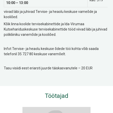
каб. 319
10:00 – 13:00
viivad läbi ja juhivad Tervise- ja heaolu keskuse vameõde ja
kooliõed.
Kõik linna koolide tervisekabinettide ja Ida-Virumaa
Kutsehariduskeskuse tervisekabinettide tööd viivad läbi ja juhivad
polikliiniku vanemõde ja kooliõed.
Infot Tervise- ja heaolu keskuse õdede töö kohta võib saada
telefonil 35 727 80 keskuse vanemõelt.
Tasu visiidi eest eriarsti juurde täiskasvanutele – 20 EUR
Töötajad