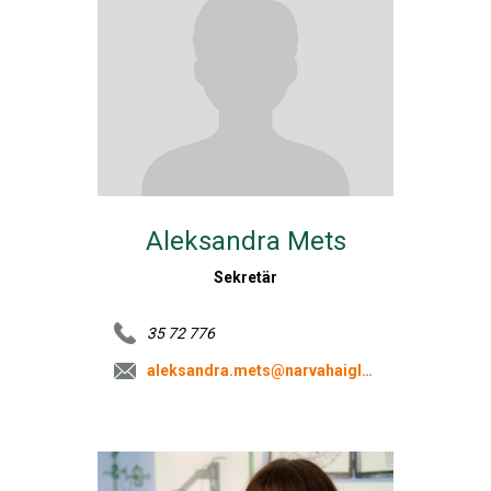
Aleksandra Mets
Sekretär
35 72 776
aleksandra.mets@narvahaigla.ee