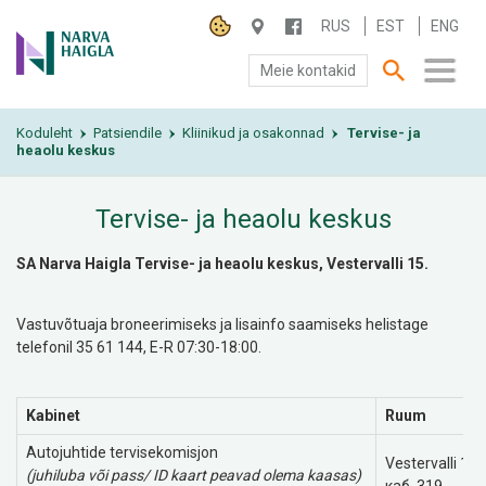
RUS
EST
ENG
Meie kontakid
Koduleht
SA NARVA HAIGLA
Patsiendile
Kliinikud ja osakonnad
Tervise- ja
›
›
›
heaolu keskus
PATSIENDILE
Tervise- ja heaolu keskus
TEENUSED
SA Narva Haigla Tervise- ja heaolu keskus, Vestervalli 15.
Vastuvõtuaja broneerimiseks ja lisainfo saamiseks helistage
telefonil 35 61 144, E-R 07:30-18:00.
Kabinet
Ruum
Autojuhtide tervisekomisjon
Vestervalli 15,
(juhiluba või pass/ ID kaart peavad olema kaasas)