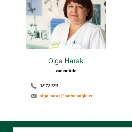
Olga Harak
vanemõde
35 72 780
olga.harak@narvahaigla.ee