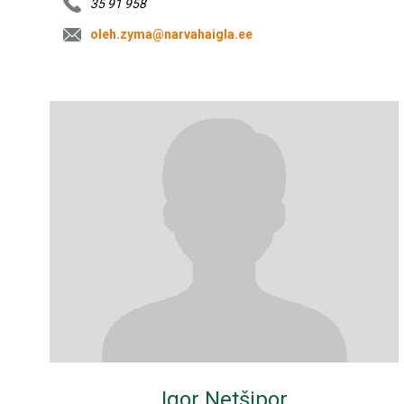
35 91 958
oleh.zyma@narvahaigla.ee
Igor Netšipor