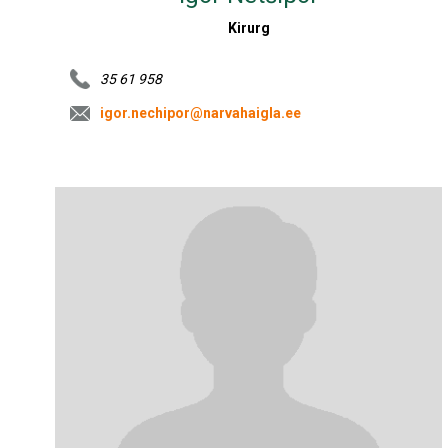
Kirurg
35 61 958
igor.nechipor@narvahaigla.ee