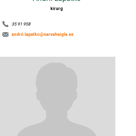
kirurg
35 91 958
andrii.lapatko@narvahaigla.ee