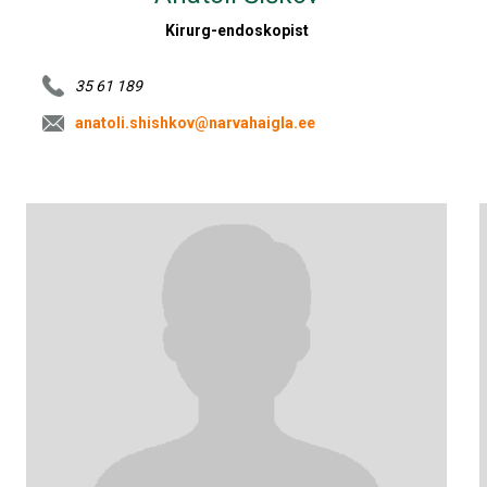
Kirurg-endoskopist
35 61 189
anatoli.shishkov@narvahaigla.ee