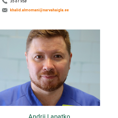
35 61 958
khalid.almomani@narvahaigla.ee
Andrii Lapatko