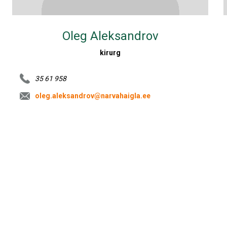
Oleg Aleksandrov
kirurg
35 61 958
oleg.aleksandrov@narvahaigla.ee