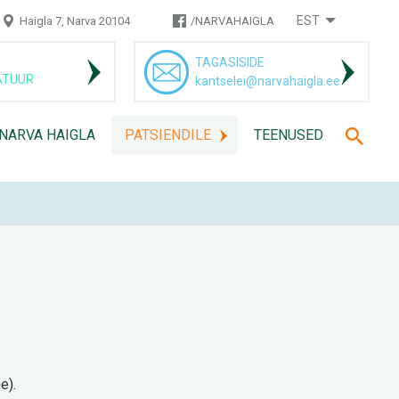
EST
Haigla 7, Narva 20104
/NARVAHAIGLA
TAGASISIDE
ATUUR
kantselei@narvahaigla.ee
 NARVA HAIGLA
PATSIENDILE
TEENUSED
e).