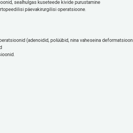
ioonid, sealhulgas kuseteede kivide purustamine
ortopeedilisi päevakirurgilisi operatsioone.
eratsioonid (adenoidid, polüübid, nina vaheseina deformatsioon
d
ioonid.