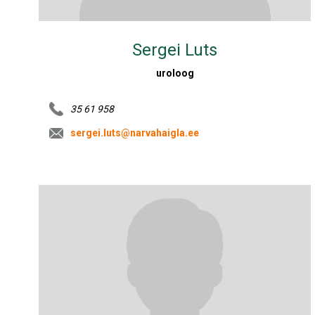
Sergei Luts
uroloog
35 61 958
sergei.luts@narvahaigla.ee