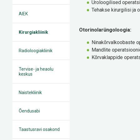
Uroloogilised operats
Tehakse kirurgilisi ja 
AIEK
Otorinolarüngoloogia:
Kirurgiakliinik
Ninakõrvalkoobaste op
Mandlite operatsiooni
Radioloogiakliinik
Kõrvaklappide operats
Tervise- ja heaolu
keskus
Naistekliinik
Õendusabi
Taastusravi osakond