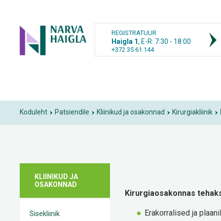
REGISTRATUUR
Haigla 1
, E-R: 7:30 - 18:00
+372 35 61 144
Koduleht
Patsiendile
Kliinikud ja osakonnad
Kirurgiakliinik
›
›
›
›
KLIINIKUD JA
OSAKONNAD
Kirurgiaosakonnas tehakse
Erakorralised ja plaan
Sisekliinik