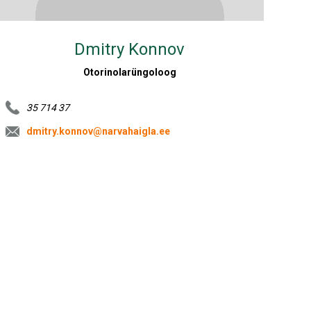
Dmitry Konnov
Otorinolarüngoloog
35 714 37
dmitry.konnov@narvahaigla.ee