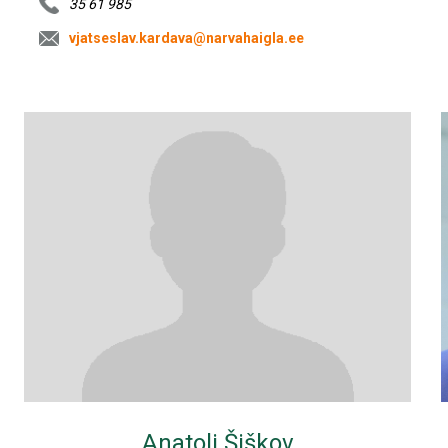
35 61 985
vjatseslav.kardava@narvahaigla.ee
Anatoli Šiškov