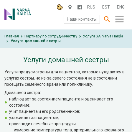
RUS
EST
ENG
Наши контакты
Главная
О БОЛЬНИЦЕ
Партнеру по сотрудничеству
Услуги SA Narva Haigla
›
›
Услуги домашней сестры
›
ПАЦИЕНТАМ И ПОСЕТИТЕЛЯМ
Услуги домашней сестры
ПАРТНЕРУ ПО СОТРУДНИЧЕСТВУ
Услуги предусмотрены для пациентов, которые нуждаются в
услугах сестры, но из-за своего состояния не в состоянии
РАБОТА И ПРАКТИКА
посещать семейного врача или поликлинику.
Домашняя сестра:
наблюдает за состоянием пациента и оценивает его
состояние;
учит пациента и его родственников;
ухаживает за пациентом;
производит лечебные процедуры:
измерение температуры тела, артериального кровяного