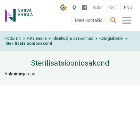
RUS
EST
ENG
Meie kontakid
Koduleht
SA NARVA HAIGLA
Patsiendile
Kliinikud ja osakonnad
Kirurgiakliinik
›
›
›
›
Sterilisatsiooniosakond
PATSIENDILE
Sterilisatsiooniosakond
TEENUSED
Valmimisjärgus