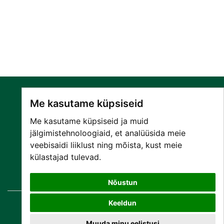
Me kasutame küpsiseid
Me kasutame küpsiseid ja muid
jälgimistehnoloogiaid, et analüüsida meie
veebisaidi liiklust ning mõista, kust meie
SA NARVA HAIGLA
külastajad tulevad.
PATSIENDILE
TEENUSED
Nõustun
Keeldun
© Copyright
2026 SA Narva Haigla
Kõik õigused kaitstud.
Muuda minu eelistusi