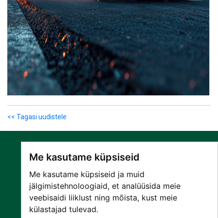
<< Tagasi uudistele
Me kasutame küpsiseid
Me kasutame küpsiseid ja muid
jälgimistehnoloogiaid, et analüüsida meie
veebisaidi liiklust ning mõista, kust meie
SA NARVA HAIGLA
külastajad tulevad.
PATSIENDILE