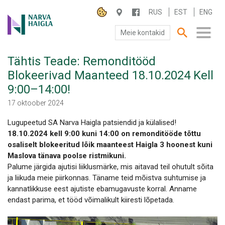
RUS
EST
ENG
Meie kontakid
Tähtis Teade: Remonditööd
SA NARVA HAIGLA
Blokeerivad Maanteed 18.10.2024 Kell
9:00–14:00!
PATSIENDILE
17 oktoober 2024
TEENUSED
Lugupeetud SA Narva Haigla patsiendid ja külalised!
18.10.2024 kell 9:00 kuni 14:00 on remonditööde tõttu
osaliselt blokeeritud lõik maanteest Haigla 3 hoonest kuni
Maslova tänava poolse ristmikuni.
Palume järgida ajutisi liiklusmärke, mis aitavad teil ohutult sõita
ja liikuda meie piirkonnas. Täname teid mõistva suhtumise ja
kannatlikkuse eest ajutiste ebamugavuste korral. Anname
endast parima, et tööd võimalikult kiiresti lõpetada.