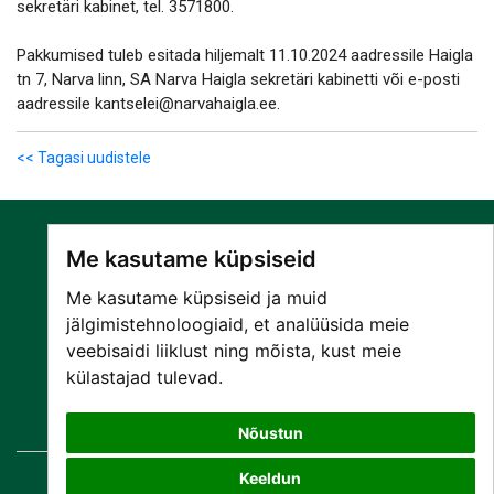
sekretäri kabinet, tel. 3571800.
Pakkumised tuleb esitada hiljemalt 11.10.2024 aadressile Haigla
tn 7, Narva linn, SA Narva Haigla sekretäri kabinetti või e-posti
aadressile kantselei@narvahaigla.ee.
<< Tagasi uudistele
Me kasutame küpsiseid
Me kasutame küpsiseid ja muid
jälgimistehnoloogiaid, et analüüsida meie
veebisaidi liiklust ning mõista, kust meie
SA NARVA HAIGLA
külastajad tulevad.
PATSIENDILE
TEENUSED
Nõustun
Keeldun