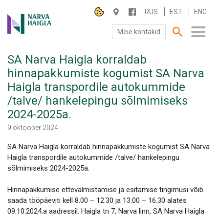
RUS
EST
ENG
Meie kontakid
SA Narva Haigla korraldab
SA NARVA HAIGLA
hinnapakkumiste kogumist SA Narva
Haigla transpordile autokummide
PATSIENDILE
/talve/ hankelepingu sõlmimiseks
TEENUSED
2024-2025a.
9 oktoober 2024
SA Narva Haigla korraldab hinnapakkumiste kogumist SA Narva
Haigla transpordile autokummide /talve/ hankelepingu
sõlmimiseks 2024-2025a.
Hinnapakkumise ettevalmistamise ja esitamise tingimusi võib
saada tööpäeviti kell 8.00 – 12.30 ja 13.00 – 16.30 alates
09.10.2024.a aadressil: Haigla tn 7, Narva linn, SA Narva Haigla