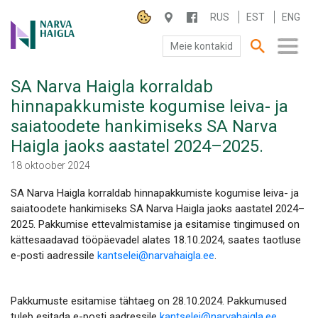
RUS
EST
ENG
Meie kontakid
SA Narva Haigla korraldab
SA NARVA HAIGLA
hinnapakkumiste kogumise leiva- ja
saiatoodete hankimiseks SA Narva
PATSIENDILE
Haigla jaoks aastatel 2024–2025.
TEENUSED
18 oktoober 2024
SA Narva Haigla korraldab hinnapakkumiste kogumise leiva- ja
saiatoodete hankimiseks SA Narva Haigla jaoks aastatel 2024–
2025. Pakkumise ettevalmistamise ja esitamise tingimused on
kättesaadavad tööpäevadel alates 18.10.2024, saates taotluse
e-posti aadressile
kantselei@narvahaigla.ee
.
Pakkumuste esitamise tähtaeg on 28.10.2024. Pakkumused
tuleb esitada e-posti aadressile
kantselei@narvahaigla.ee
.