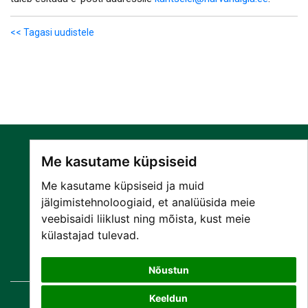
<< Tagasi uudistele
Me kasutame küpsiseid
Me kasutame küpsiseid ja muid
jälgimistehnoloogiaid, et analüüsida meie
veebisaidi liiklust ning mõista, kust meie
SA NARVA HAIGLA
külastajad tulevad.
PATSIENDILE
TEENUSED
Nõustun
Keeldun