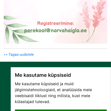
<< Tagasi uudistele
Me kasutame küpsiseid
Me kasutame küpsiseid ja muid
jälgimistehnoloogiaid, et analüüsida meie
veebisaidi liiklust ning mõista, kust meie
SA NARVA HAIGLA
külastajad tulevad.
PATSIENDILE