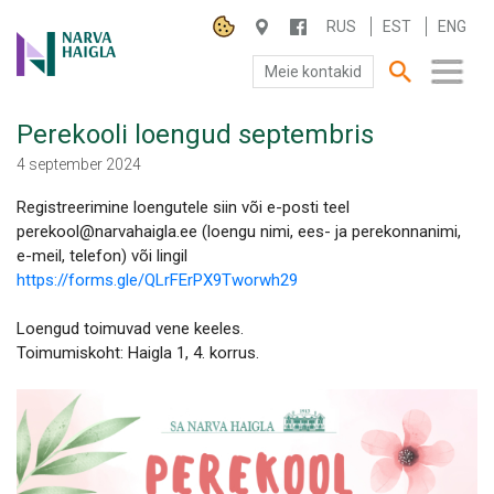
RUS
EST
ENG
Meie kontakid
Perekooli loengud septembris
SA NARVA HAIGLA
4 september 2024
PATSIENDILE
Registreerimine loengutele siin või e-posti teel
perekool@narvahaigla.ee (loengu nimi, ees- ja perekonnanimi,
TEENUSED
e-meil, telefon) või lingil
https://forms.gle/QLrFErPX9Tworwh29
Loengud toimuvad vene keeles.
Toimumiskoht: Haigla 1, 4. korrus.