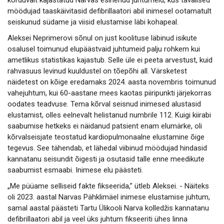
korduvalt kajastatud Narvas esinenud juhtumeid, kus tavalised
möödujad taaskäivitasid defibrillaatori abil inimesel ootamatult
seiskunud südame ja viisid elustamise läbi kohapeal.
Aleksei Neprimerovi sõnul on just koolituse läbinud isikute
osalusel toimunud elupäästvaid juhtumeid palju rohkem kui
ametlikus statistikas kajastub. Selle üle ei peeta arvestust, kuid
rahvasuus levinud kuuldustel on tõepõhi all. Värsketest
näidetest on kõige eredamaks 2024. aasta novembris toimunud
vahejuhtum, kui 60-aastane mees kaotas piiripunkti järjekorras
oodates teadvuse. Tema kõrval seisnud inimesed alustasid
elustamist, olles eelnevalt helistanud numbrile 112. Kuigi kiirabi
saabumise hetkeks ei näidanud patsient enam elumärke, oli
kõrvalseisjate teostatud kardiopulmonaalne elustamine õige
tegevus. See tähendab, et lähedal viibinud möödujad hindasid
kannatanu seisundit õigesti ja osutasid talle enne meedikute
saabumist esmaabi. Inimese elu päästeti.
„Me püüame selliseid fakte fikseerida,” ütleb Aleksei. - Näiteks
oli 2023. aastal Narvas Pähklimäel inimese elustamise juhtum,
samal aastal päästeti Tartu Ülikooli Narva kolledžis kannatanu
defibrillaatori abil ja veel üks juhtum fikseeriti ühes linna