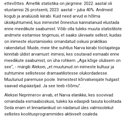
ettevõttes. Ametlik statistika on järgmine: 2022. aastal oli
elustamisi 26 protsenti, 2023. aastal – juba 40%. Andmeid
kogub ja analüüsib kiirabi. Kuid need arvud ei hõlma
üksikjuhtumeid, kus inimestel õnnestus kannatanuid elustada
enne meedikute saabumist. Võib-olla tuleks muuta statistiliste
andmete esitamise tingimusi, et saaks ülevaate sellest, kuidas
on inimeste elustamiseks omandatud oskusi praktikas
rakendatud. Muide, meie tihe suhtlus Narva kiirabi töötajatega
kinnitab üldist arvamust: inimesi, kes osutavad esmaabi enne
meedikute saabumist, on üha rohkem. „Aga kõige olulisem on
see“, - märgib Aleksei, „et muutunud on inimeste kultuur ja
suhtumine sellistesse dramaatilistesse olukordadesse.
Muutunud paremuse poole. Inimestest kõrvalseisjate hulgast
saavad elupäästjad. Ja see teeb rõõmu”.
Aleksei Neprimerov arvab, et Narva elanikke, kes soovivad
omandada esmaabioskusi, tuleks ka edaspidi tasuta koolitada.
Seda enam et linnaelanikud on näidanud üles valmisolekut
sellistes koolitusprogrammides aktiivselt osaleda.