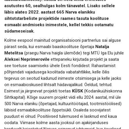
asutustes 60, sealhulgas kolm tänavatel. Lisaks sellele
läbis alates 2022. aastast 665 Narva elanikku
sihtotstarbeliste projektide raames tasuta koolituse
esmaabi andmiseks inimestele, kellel tekkis ootamatu
südameseisak.
Kolme eespool mainitud organisatsiooni partnerlus sai alguse
pärast seda, kui esmaabi baaskoolituse õpetaja
Natalja
Metelitsa
(praegu Narva haigla ülemõde) tegi MTÜ Iga Elu juhile
Aleksei Neprimerovile
ettepaneku kirjutada projekt ja saata
see toetuse saamiseks ühele Eesti fondidest. Rahastamist
põhjendati vajadusega koolitada vabatahtlikke, kelle õilis
tegevus on seotud kadunud inimeste otsimisega ja kelle jaoks
on esmaabioskused lihtsalt hädavajalikud. Öeldud, tehtud.
Esimest ja järgnevat projekti toetas
KÜSK
(Kodanikuühiskonna
Sihtkapital). Kõige suurem projekt viidi ellu 2024. aastal, mil üle
500 Narva elaniku (õpetajad, kultuuritöötajad, tootmistöölised)
läbisid esmaabikoolituse õppetsükli. Osaleda soovijatest
puudust ei olnud. Positiivsed tulemused ei lasknud end kaua
oodata. Viimase kolme aasta jooksul on ajakirjanduses