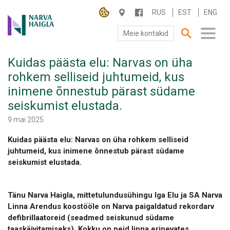
RUS
EST
ENG
Meie kontakid
Kuidas päästa elu: Narvas on üha
SA NARVA HAIGLA
rohkem selliseid juhtumeid, kus
inimene õnnestub pärast südame
PATSIENDILE
seiskumist elustada.
TEENUSED
9 mai 2025
Kuidas päästa elu: Narvas on üha rohkem selliseid
juhtumeid, kus inimene õnnestub pärast südame
seiskumist elustada.
Tänu Narva Haigla, mittetulundusühingu Iga Elu ja SA Narva
Linna Arendus koostööle on Narva paigaldatud rekordarv
defibrillaatoreid (seadmed seiskunud südame
taaskäivitamiseks).
Kokku on neid linna erinevates