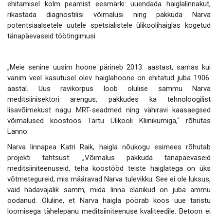
ehitamisel kolm peamist eesmärki: uuendada haiglalinnakut,
rikastada diagnostilisi võimalusi ning pakkuda Narva
potentsiaalsetele uutele spetsialistele ülikoolihaiglas kogetud
tänapäevaseid töötingimusi.
„Meie senine uusim hoone pärineb 2013. aastast, samas kui
vanim veel kasutusel olev haiglahoone on ehitatud juba 1906.
aastal. Uus ravikorpus loob olulise sammu Narva
meditsiinisektori arengus, pakkudes ka tehnoloogilist
lisavõimekust nagu MRT-seadmed ning vähiravi kaasaegsed
võimalused koostöös Tartu Ülikooli Kliinikumiga,“ rõhutas
Lanno.
Narva linnapea Katri Raik, haigla nõukogu esimees rõhutab
projekti tähtsust: „Võimalus pakkuda tänapäevaseid
meditsiiniteenuseid, teha koostööd teiste haiglatega on üks
võtmetegureid, mis määravad Narva tulevikku. See ei ole luksus,
vaid hädavajalik samm, mida linna elanikud on juba ammu
oodanud. Oluline, et Narva haigla pöörab koos uue taristu
loomisega tähelepanu meditsiiniteenuse kvaliteedile. Betoon ei