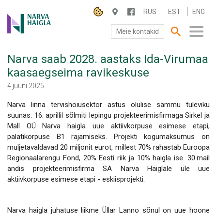
RUS
EST
ENG
Meie kontakid
Narva saab 2028. aastaks Ida-Virumaa
SA NARVA HAIGLA
kaasaegseima ravikeskuse
PATSIENDILE
4 juuni 2025
Narva linna tervishoiusektor astus olulise sammu tuleviku
TEENUSED
suunas: 16. aprillil sõlmiti lepingu projekteerimisfirmaga Sirkel ja
Mall OÜ Narva haigla uue aktiivkorpuse esimese etapi,
palatikorpuse B1 rajamiseks. Projekti kogumaksumus on
muljetavaldavad 20 miljonit eurot, millest 70% rahastab Euroopa
Regionaalarengu Fond, 20% Eesti riik ja 10% haigla ise. 30.mail
andis projekteerimisfirma SA Narva Haiglale üle uue
aktiivkorpuse esimese etapi - eskiisprojekti.
Narva haigla juhatuse liikme Üllar Lanno sõnul on uue hoone