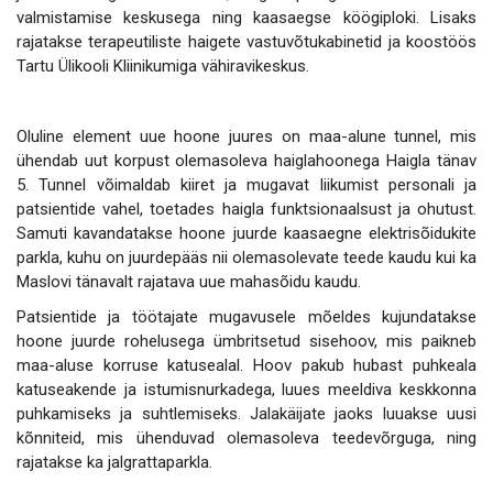
valmistamise keskusega ning kaasaegse köögiploki. Lisaks
rajatakse terapeutiliste haigete vastuvõtukabinetid ja koostöös
Tartu Ülikooli Kliinikumiga vähiravikeskus.
Oluline element uue hoone juures on maa-alune tunnel, mis
ühendab uut korpust olemasoleva haiglahoonega Haigla tänav
5. Tunnel võimaldab kiiret ja mugavat liikumist personali ja
patsientide vahel, toetades haigla funktsionaalsust ja ohutust.
Samuti kavandatakse hoone juurde kaasaegne elektrisõidukite
parkla, kuhu on juurdepääs nii olemasolevate teede kaudu kui ka
Maslovi tänavalt rajatava uue mahasõidu kaudu.
Patsientide ja töötajate mugavusele mõeldes kujundatakse
hoone juurde rohelusega ümbritsetud sisehoov, mis paikneb
maa-aluse korruse katusealal. Hoov pakub hubast puhkeala
katuseakende ja istumisnurkadega, luues meeldiva keskkonna
puhkamiseks ja suhtlemiseks. Jalakäijate jaoks luuakse uusi
kõnniteid, mis ühenduvad olemasoleva teedevõrguga, ning
rajatakse ka jalgrattaparkla.