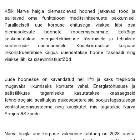
Kõik Narva haigla olemasolevad hooned jätkavad tööd ja
säilitavad oma funktsiooni meditsiiniteenuste pakkumisel.
Paralleelselt uue korpuse ehitusega viiakse läbi osa
olemasolevate hoonete moderniseerimine. Eelkõige
keskendutakse energiaefektiivsuse tõstmisele ja tehniliste
süsteemide uuendamisele. Kuuekorruselise korpuse
rekonstrueerimise käigus uuendatakse hoone fassaadi ning
viiakse läbi ka siseviimistlustööd.
Uude hoonesse on kavandatud neli lifti ja kaks trepikoda
mugavaks liikumiseks korruste vahel. Energiatõhususe ja
säästlikkuse tagamiseks kasutatakse kaasaegseid
tehnoloogiaid, sealhulgas päikesepatareisid, soojustagastusega
ventilatsioonisüsteeme ning kaugkütet, mis tagatakse Narva
Soojus AS kaudu.
Narva haigla uue korpuse valmimise tähtaeg on 2028. aasta.