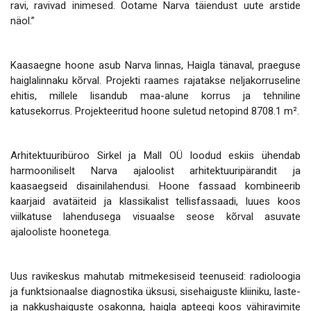
ravi, ravivad inimesed. Ootame Narva täiendust uute arstide
näol.”
Kaasaegne hoone asub Narva linnas, Haigla tänaval, praeguse
haiglalinnaku kõrval. Projekti raames rajatakse neljakorruseline
ehitis, millele lisandub maa-alune korrus ja tehniline
katusekorrus. Projekteeritud hoone suletud netopind 8708.1 m².
Arhitektuuribüroo Sirkel ja Mall OÜ loodud eskiis ühendab
harmooniliselt Narva ajaloolist arhitektuuripärandit ja
kaasaegseid disainilahendusi. Hoone fassaad kombineerib
kaarjaid avatäiteid ja klassikalist tellisfassaadi, luues koos
viilkatuse lahendusega visuaalse seose kõrval asuvate
ajalooliste hoonetega.
Uus ravikeskus mahutab mitmekesiseid teenuseid: radioloogia
ja funktsionaalse diagnostika üksusi, sisehaiguste kliiniku, laste-
ja nakkushaiguste osakonna, haigla apteegi koos vähiravimite