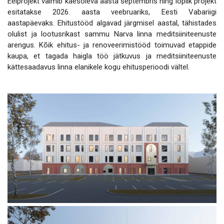
Eelprojekt valmib käesoleva aasta septembris ning lõplik projekt
esitatakse 2026. aasta veebruariks, Eesti Vabariigi
aastapäevaks. Ehitustööd algavad järgmisel aastal, tähistades
olulist ja lootusrikast sammu Narva linna meditsiiniteenuste
arengus. Kõik ehitus- ja renoveerimistööd toimuvad etappide
kaupa, et tagada haigla töö jätkuvus ja meditsiiniteenuste
kättesaadavus linna elanikele kogu ehitusperioodi vältel.