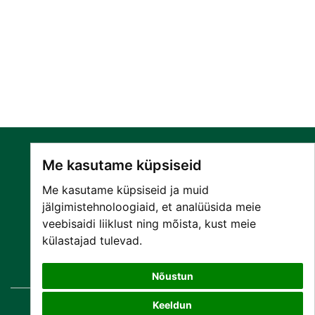
Me kasutame küpsiseid
Me kasutame küpsiseid ja muid
jälgimistehnoloogiaid, et analüüsida meie
veebisaidi liiklust ning mõista, kust meie
SA NARVA HAIGLA
külastajad tulevad.
PATSIENDILE
TEENUSED
Nõustun
Keeldun