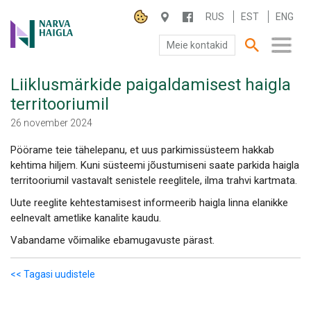
RUS
EST
ENG
Meie kontakid
Liiklusmärkide paigaldamisest haigla
SA NARVA HAIGLA
territooriumil
PATSIENDILE
26 november 2024
Pöörame teie tähelepanu, et uus parkimissüsteem hakkab
TEENUSED
kehtima hiljem. Kuni süsteemi jõustumiseni saate parkida haigla
territooriumil vastavalt senistele reeglitele, ilma trahvi kartmata.
Uute reeglite kehtestamisest informeerib haigla linna elanikke
eelnevalt ametlike kanalite kaudu.
Vabandame võimalike ebamugavuste pärast.
<< Tagasi uudistele