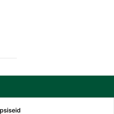
PATSIENDILE
TEENUSED
psiseid