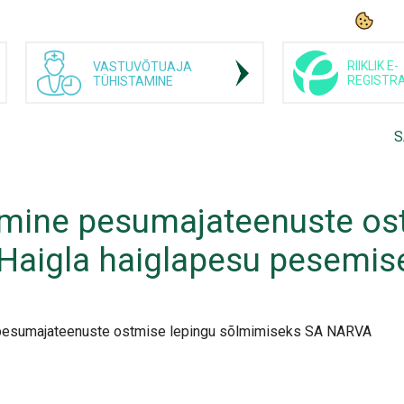
RIIKLIK E-
VASTUVÕTUAJA
REGISTR
TÜHISTAMINE
S
mine pesumajateenuste ost
Haigla haiglapesu pesemis
 pesumajateenuste ostmise lepingu sõlmimiseks SA NARVA