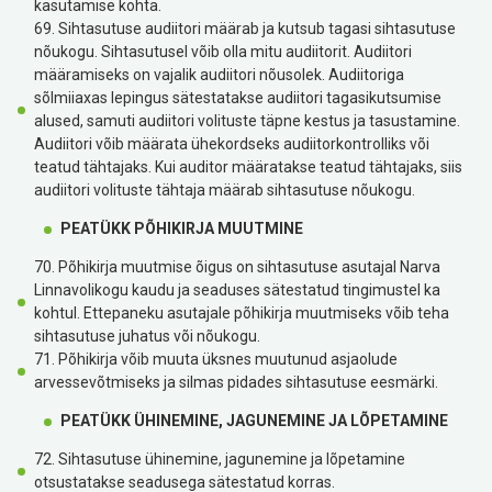
kasutamise kohta.
69. Sihtasutuse audiitori määrab ja kutsub tagasi sihtasutuse
nõukogu. Sihtasutusel võib olla mitu audiitorit. Audiitori
määramiseks on vajalik audiitori nõusolek. Audiitoriga
sõlmiiaxas lepingus sätestatakse audiitori tagasikutsumise
alused, samuti audiitori volituste täpne kestus ja
tasustamine.
Audiitori võib määrata ühekordseks audiitorkontrolliks või
teatud tähtajaks. Kui auditor määratakse teatud tähtajaks, siis
audiitori volituste tähtaja määrab sihtasutuse nõukogu.
PEATÜKK PÕHIKIRJA MUUTMINE
70. Põhikirja muutmise õigus on sihtasutuse asutajal Narva
Linnavolikogu kaudu ja seaduses sätestatud tingimustel ka
kohtul. Ettepaneku asutajale põhikirja muutmiseks võib teha
sihtasutuse juhatus või nõukogu.
71. Põhikirja võib muuta üksnes muutunud asjaolude
arvessevõtmiseks ja silmas pidades sihtasutuse eesmärki.
PEATÜKK ÜHINEMINE, JAGUNEMINE JA LÕPETAMINE
72. Sihtasutuse ühinemine, jagunemine ja lõpetamine
otsustatakse seadusega sätestatud korras.