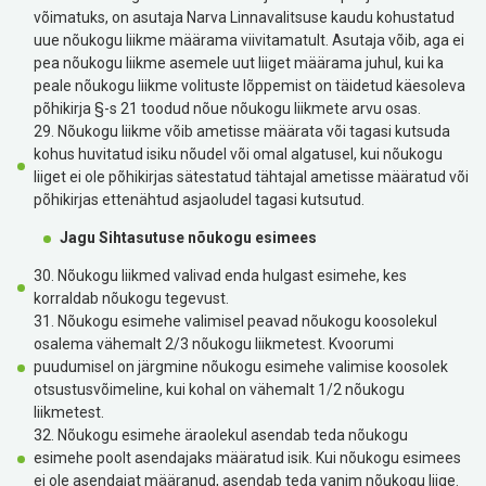
võimatuks, on asutaja Narva Linnavalitsuse kaudu kohustatud
uue nõukogu liikme määrama viivitamatult. Asutaja võib, aga ei
pea nõukogu liikme asemele uut liiget määrama juhul, kui ka
peale nõukogu liikme volituste lõppemist on täidetud käesoleva
põhikirja §-s 21 toodud nõue nõukogu liikmete arvu osas.
29. Nõukogu liikme võib ametisse määrata või tagasi kutsuda
kohus huvitatud isiku nõudel või omal algatusel, kui nõukogu
liiget ei ole põhikirjas sätestatud tähtajal ametisse määratud või
põhikirjas ettenähtud asjaoludel tagasi kutsutud.
Jagu Sihtasutuse nõukogu esimees
30. Nõukogu liikmed valivad enda hulgast esimehe, kes
korraldab nõukogu tegevust.
31. Nõukogu esimehe valimisel peavad nõukogu koosolekul
osalema vähemalt 2/3 nõukogu liikmetest. Kvoorumi
puudumisel on järgmine nõukogu esimehe valimise koosolek
otsustusvõimeline, kui kohal on vähemalt 1/2 nõukogu
liikmetest.
32. Nõukogu esimehe äraolekul asendab teda nõukogu
esimehe poolt asendajaks määratud isik. Kui nõukogu esimees
ei ole asendajat määranud, asendab teda vanim nõukogu liige.