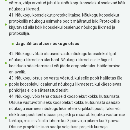
võtma, välja arvatud juhul, kui nõukogu koosolekul osalevad kõik
nõukogu liikmed.
41. Nõukogu koosolekut protokollitakse. Nõukogu koosolekut
protokollib nõukogu esimehe poolt määratud isik. Protokollile
kirjutavad alla kõik koosolekul osalenud nõukogu liikmed ja
protokollija.
Jagu Sihtasutuse nõukogu otsus
42. Nõukogu võtab otsuseid vastu nõukogu koosolekul. Igal
nõukogu liikmel on üks hääl. Nõukogu liikmel ei ole õigust
keelduda hääletamisest või jääda erapooletuks. Hääletamine
on avalik.
43. Nõukogu otsus on vastu võetud, kui selle poolt hääletas üle
poole koosolekul osalenud nõukogu liikmetest, kui käesolevas
põhikirjas ei ole sätestatud teisiti.
44. Nõukogu võib teha otsuseid koosolekut kokku kutsumata.
Otsuse vastuvõtmiseks koosolekut kokku kutsumata saadab
nõukogu esimees nõukogu liikmetele kirjalikult posti, faksi või
elektroonposti teel otsuse projekti ja määrab kirjaliku vastamise
tähtaja, mis ei või olla lühem kui 3 päeva ja pikem kui 7 päeva.
Otsuse projektile lisab saatja selgituse projekti kurnaja