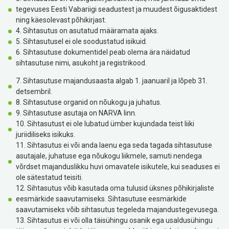
tegevuses Eesti Vabariigi seadustest ja muudest õigusaktidest
ning käesolevast põhikirjast.
4. Sihtasutus on asutatud määramata ajaks.
5. Sihtasutusel ei ole soodustatud isikuid.
6. Sihtasutuse dokumentidel peab olema ära näidatud
sihtasutuse nimi, asukoht ja
registrikood.
7. Sihtasutuse majandusaasta algab 1. jaanuaril ja lõpeb 31.
detsembril.
8. Sihtasutuse organid on nõukogu ja juhatus.
9. Sihtasutuse asutaja on NARVA linn.
10. Sihtasutust ei ole lubatud ümber kujundada teist liiki
juriidiliseks isikuks.
11. Sihtasutus ei või anda laenu ega seda tagada sihtasutuse
asutajale, juhatuse ega nõukogu liikmele, samuti nendega
võrdset majanduslikku huvi omavatele isikutele, kui seaduses ei
ole sätestatud teisiti.
12. Sihtasutus võib kasutada oma tulusid üksnes põhikirjaliste
eesmärkide saavutamiseks. Sihtasutuse eesmärkide
saavutamiseks võib sihtasutus tegeleda majandustegevusega.
13. Sihtasutus ei või olla täisühingu osanik ega usaldusühingu