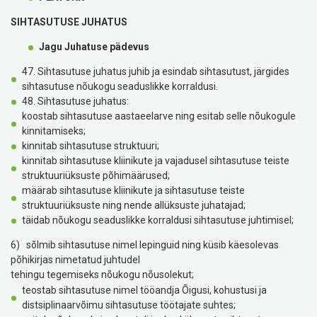
SIHTASUTUSE
JUHATUS
Jagu Juhatuse pädevus
47. Sihtasutuse juhatus juhib ja esindab sihtasutust, järgides
sihtasutuse nõukogu seaduslikke korraldusi.
48. Sihtasutuse juhatus:
koostab sihtasutuse aastaeelarve ning esitab selle nõukogule
kinnitamiseks;
kinnitab sihtasutuse struktuuri;
kinnitab sihtasutuse kliinikute ja vajadusel sihtasutuse teiste
struktuuriüksuste põhimäärused;
määrab sihtasutuse kliinikute ja sihtasutuse teiste
struktuuriüksuste ning nende allüksuste juhatajad;
täidab nõukogu seaduslikke korraldusi sihtasutuse juhtimisel;
6) sõlmib sihtasutuse nimel lepinguid ning küsib käesolevas
põhikirjas nimetatud juhtudel
tehingu tegemiseks nõukogu nõusolekut;
teostab sihtasutuse nimel tööandja Õigusi, kohustusi ja
distsiplinaarvõimu sihtasutuse töötajate suhtes;