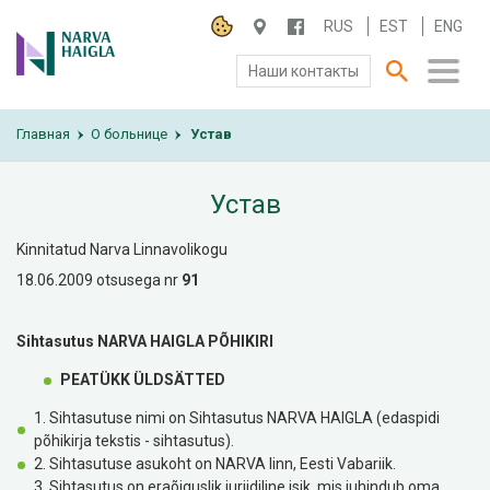
RUS
EST
ENG
Наши контакты
Главная
О БОЛЬНИЦЕ
О больнице
Устав
›
›
ПАЦИЕНТАМ И ПОСЕТИТЕЛЯМ
Устав
ПАРТНЕРУ ПО СОТРУДНИЧЕСТВУ
Kinnitatud Narva Linnavolikogu
18.06.2009 otsusega nr
91
РАБОТА И ПРАКТИКА
Sihtasutus NARVA HAIGLA
PÕHIKIRI
PEATÜKK
ÜLDSÄTTED
1. Sihtasutuse nimi on Sihtasutus NARVA HAIGLA (edaspidi
põhikirja tekstis - sihtasutus).
2. Sihtasutuse asukoht on NARVA linn, Eesti Vabariik.
3. Sihtasutus on eraõiguslik juriidiline isik, mis juhindub oma