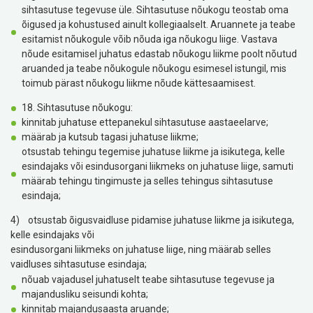
sihtasutuse tegevuse üle. Sihtasutuse nõukogu teostab oma
õigused ja kohustused ainult kollegiaalselt. Aruannete ja teabe
esitamist nõukogule võib nõuda iga nõukogu liige. Vastava
nõude esitamisel juhatus edastab nõukogu liikme poolt nõutud
aruanded ja teabe nõukogule nõukogu esimesel istungil, mis
toimub pärast nõukogu liikme nõude kättesaamisest.
18. Sihtasutuse nõukogu:
kinnitab juhatuse ettepanekul sihtasutuse aastaeelarve;
määrab ja kutsub tagasi juhatuse liikme;
otsustab tehingu tegemise juhatuse liikme ja isikutega, kelle
esindajaks või esindusorgani liikmeks on juhatuse liige, samuti
määrab tehingu tingimuste ja selles tehingus sihtasutuse
esindaja;
4) otsustab õigusvaidluse pidamise juhatuse liikme ja isikutega,
kelle esindajaks või
esindusorgani liikmeks on juhatuse liige, ning määrab selles
vaidluses sihtasutuse esindaja;
nõuab vajadusel juhatuselt teabe sihtasutuse tegevuse ja
majandusliku seisundi kohta;
kinnitab majandusaasta aruande;