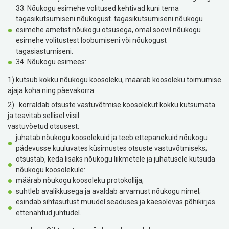
33. Nõukogu esimehe volitused kehtivad kuni tema
tagasikutsumiseni nõukogust. tagasikutsumiseni nõukogu
esimehe ametist nõukogu otsusega, omal soovil nõukogu
esimehe volitustest loobumiseni või nõukogust
tagasiastumiseni.
34. Nõukogu esimees:
1) kutsub kokku nõukogu koosoleku, määrab koosoleku toimumise
ajaja koha ning päevakorra:
2) korraldab otsuste vastuvõtmise koosolekut kokku kutsumata
ja teavitab sellisel viisil
vastuvõetud otsusest:
juhatab nõukogu koosolekuid ja teeb ettepanekuid nõukogu
pädevusse kuuluvates küsimustes otsuste vastuvõtmiseks;
otsustab, keda lisaks nõukogu liikmetele ja juhatusele kutsuda
nõukogu koosolekule:
määrab nõukogu koosoleku protokollija;
suhtleb avalikkusega ja avaldab arvamust nõukogu nimel;
esindab sihtasutust muudel seaduses ja käesolevas põhikirjas
ettenähtud juhtudel.