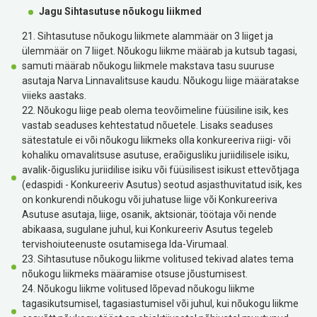
Jagu Sihtasutuse nõukogu liikmed
21. Sihtasutuse nõukogu liikmete alammäär on 3 liiget ja
ülemmäär on 7 liiget. Nõukogu liikme määrab ja kutsub tagasi,
samuti määrab nõukogu liikmele makstava tasu suuruse
asutaja Narva Linnavalitsuse kaudu. Nõukogu liige määratakse
viieks aastaks.
22. Nõukogu liige peab olema teovõimeline füüsiline isik, kes
vastab seaduses kehtestatud nõuetele. Lisaks seaduses
sätestatule ei või nõukogu liikmeks olla konkureeriva riigi- või
kohaliku omavalitsuse asutuse, eraõigusliku juriidilisele isiku,
avalik-õigusliku juriidilise isiku või füüsilisest isikust ettevõtjaga
(edaspidi - Konkureeriv Asutus) seotud asjasthuvitatud isik, kes
on konkurendi nõukogu või juhatuse liige või Konkureeriva
Asutuse asutaja, liige, osanik, aktsionär, töötaja või nende
abikaasa, sugulane juhul, kui Konkureeriv Asutus tegeleb
tervishoiuteenuste osutamisega Ida-Virumaal.
23. Sihtasutuse nõukogu liikme volitused tekivad alates tema
nõukogu liikmeks määramise otsuse jõustumisest.
24. Nõukogu liikme volitused lõpevad nõukogu liikme
tagasikutsumisel, tagasiastumisel või juhul, kui nõukogu liikme