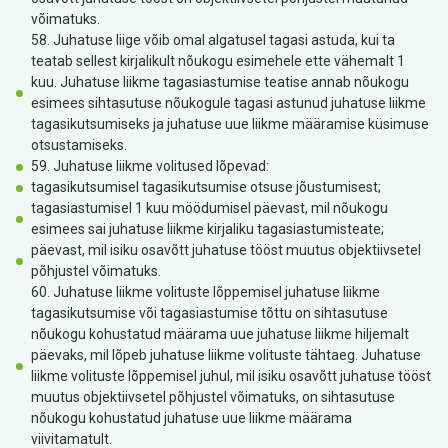
võimatuks.
58. Juhatuse liige võib omal algatusel tagasi astuda, kui ta
teatab sellest kirjalikult nõukogu esimehele ette vähemalt 1
kuu. Juhatuse liikme tagasiastumise teatise annab nõukogu
esimees sihtasutuse nõukogule tagasi astunud juhatuse liikme
tagasikutsumiseks ja juhatuse uue liikme määramise küsimuse
otsustamiseks.
59. Juhatuse liikme volitused lõpevad:
tagasikutsumisel tagasikutsumise otsuse jõustumisest;
tagasiastumisel 1 kuu möödumisel päevast, mil nõukogu
esimees sai juhatuse liikme kirjaliku tagasiastumisteate;
päevast, mil isiku osavõtt juhatuse tööst muutus objektiivsetel
põhjustel võimatuks.
60. Juhatuse liikme volituste lõppemisel juhatuse liikme
tagasikutsumise või tagasiastumise tõttu on sihtasutuse
nõukogu kohustatud määrama uue juhatuse liikme hiljemalt
päevaks, mil lõpeb juhatuse liikme volituste tähtaeg. Juhatuse
liikme volituste lõppemisel juhul, mil isiku osavõtt juhatuse tööst
muutus objektiivsetel põhjustel võimatuks, on sihtasutuse
nõukogu kohustatud juhatuse uue liikme määrama
viivitamatult.