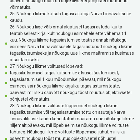
osavõtt nõukogu tööst on objektiivsetel põhjustel muutunud
võimatuks.
25. Nõukogu liikme kutsub tagasi asutaja Narva Linnavalitsuse
kaudu.
26. Nõukogu liige võib omal algatusel tagasi astuda, kui ta
teatab sellest kirjalikult nõukogu esimehele ette vähemalt 1
kuu. Nõukogu liikme tagasiastumise teatise annab nõukogu
esimees Narva Linnavalitsusele tagasi astunud nõukogu liikme
tagasikutsumiseks ja nõukogu uue liikme määramise küsimuse
otsustamiseks.
27. Nõukogu liikme volitused lõpevad:
tagasikutsumisel tagasikutsumise otsuse jõustumisest;
tagasiastumisel 1 kuu möödumisel päevast, mil nõukogu
esimees sai nõukogu liikme kirjaliku tagasiastumisteate;
päevast, mil isiku osavõtt nõukogu tööst muutus objektiivsetel
põhjustel võimatuks.
28. Nõukogu liikme volituste lõppemisel nõukogu liikme
tagasikutsumise või tagasiastumise tõttu on asutaja Narva
Linnavalitsuse kaudu kohustatud määrama uue nõukogu liikme
hiljemalt päevaks, mil lõpeb eelmise nõukogu liikme volituste
tähtaeg. Nõukogu liikme volituste lõppemisel juhul, mil isiku
osavõtt nõukogu tööst muutus objektiivsetel põhjustel