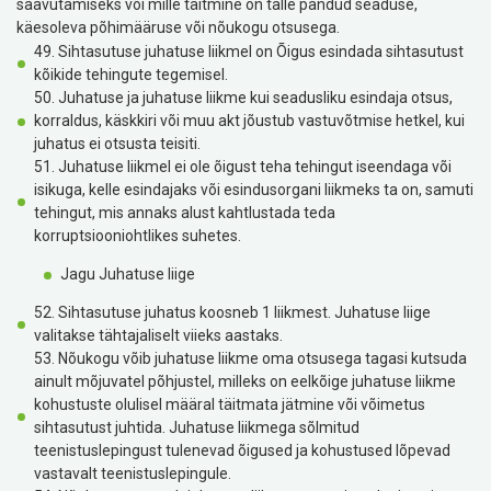
saavutamiseks või mille täitmine on talle pandud seaduse,
käesoleva põhimääruse või nõukogu otsusega.
49. Sihtasutuse juhatuse liikmel on Õigus esindada sihtasutust
kõikide tehingute tegemisel.
50. Juhatuse ja juhatuse liikme kui seadusliku esindaja otsus,
korraldus, käskkiri või muu akt jõustub vastuvõtmise hetkel, kui
juhatus ei otsusta teisiti.
51. Juhatuse liikmel ei ole õigust teha tehingut iseendaga või
isikuga, kelle esindajaks või esindusorgani liikmeks ta on, samuti
tehingut, mis annaks alust kahtlustada teda
korruptsiooniohtlikes suhetes.
Jagu Juhatuse liige
52. Sihtasutuse juhatus koosneb 1 liikmest. Juhatuse liige
valitakse tähtajaliselt viieks aastaks.
53. Nõukogu võib juhatuse liikme oma otsusega tagasi kutsuda
ainult mõjuvatel põhjustel, milleks on eelkõige juhatuse liikme
kohustuste olulisel määral täitmata jätmine või võimetus
sihtasutust juhtida. Juhatuse liikmega sõlmitud
teenistuslepingust tulenevad õigused ja kohustused lõpevad
vastavalt teenistuslepingule.