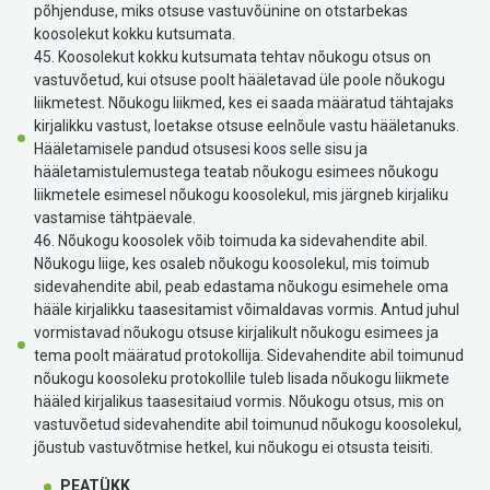
põhjenduse, miks otsuse vastuvõünine on otstarbekas
koosolekut kokku kutsumata.
45. Koosolekut kokku kutsumata tehtav nõukogu otsus on
vastuvõetud, kui otsuse poolt hääletavad üle poole nõukogu
liikmetest. Nõukogu liikmed, kes ei saada määratud tähtajaks
kirjalikku vastust, loetakse otsuse eelnõule vastu hääletanuks.
Hääletamisele pandud otsusesi koos selle sisu ja
hääletamistulemustega teatab nõukogu esimees nõukogu
liikmetele esimesel nõukogu koosolekul, mis järgneb kirjaliku
vastamise tähtpäevale.
46. Nõukogu koosolek võib toimuda ka sidevahendite abil.
Nõukogu liige, kes osaleb nõukogu koosolekul, mis toimub
sidevahendite abil, peab edastama nõukogu esimehele oma
hääle kirjalikku taasesitamist võimaldavas vormis. Antud juhul
vormistavad nõukogu otsuse kirjalikult nõukogu esimees ja
tema poolt määratud protokollija. Sidevahendite abil toimunud
nõukogu koosoleku protokollile tuleb lisada nõukogu liikmete
hääled kirjalikus taasesitaiud vormis. Nõukogu otsus, mis on
vastuvõetud sidevahendite abil toimunud nõukogu koosolekul,
jõustub vastuvõtmise hetkel, kui nõukogu ei otsusta teisiti.
PEATÜKK