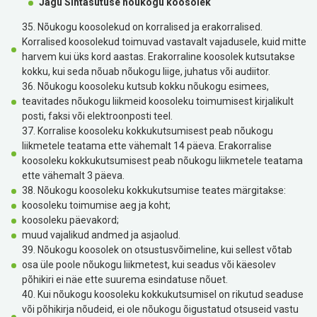
Jagu Sihtasutuse nõukogu koosolek
35. Nõukogu koosolekud on korralised ja erakorralised.
Korralised koosolekud toimuvad vastavalt vajadusele, kuid mitte
harvem kui üks kord aastas. Erakorraline koosolek kutsutakse
kokku, kui seda nõuab nõukogu liige, juhatus või audiitor.
36. Nõukogu koosoleku kutsub kokku nõukogu esimees,
teavitades nõukogu liikmeid koosoleku toimumisest kirjalikult
posti, faksi või elektroonposti teel.
37. Korralise koosoleku kokkukutsumisest peab nõukogu
liikmetele teatama ette vähemalt 14 päeva. Erakorralise
koosoleku kokkukutsumisest peab nõukogu liikmetele teatama
ette vähemalt 3 päeva.
38. Nõukogu koosoleku kokkukutsumise teates märgitakse:
koosoleku toimumise aeg ja koht;
koosoleku päevakord;
muud vajalikud andmed ja asjaolud.
39. Nõukogu koosolek on otsustusvõimeline, kui sellest võtab
osa üle poole nõukogu liikmetest, kui seadus või käesolev
põhikiri ei näe ette suurema esindatuse nõuet.
40. Kui nõukogu koosoleku kokkukutsumisel on rikutud seaduse
või põhikirja nõudeid, ei ole nõukogu õigustatud otsuseid vastu