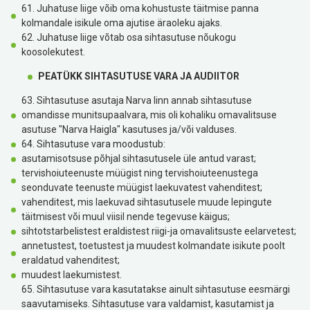
61. Juhatuse liige võib oma kohustuste täitmise panna
kolmandale isikule oma ajutise äraoleku ajaks.
62. Juhatuse liige võtab osa sihtasutuse nõukogu
koosolekutest.
PEATÜKK SIHTASUTUSE VARA JA AUDIITOR
63. Sihtasutuse asutaja Narva linn annab sihtasutuse
omandisse munitsupaalvara, mis oli kohaliku omavalitsuse
asutuse "Narva Haigla" kasutuses ja/või valduses.
64. Sihtasutuse vara moodustub:
asutamisotsuse põhjal sihtasutusele üle antud varast;
tervishoiuteenuste müügist ning tervishoiuteenustega
seonduvate teenuste müügist laekuvatest vahenditest;
vahenditest, mis laekuvad sihtasutusele muude lepingute
täitmisest või muul viisil nende tegevuse käigus;
sihtotstarbelistest eraldistest riigi-ja omavalitsuste eelarvetest;
annetustest, toetustest ja muudest kolmandate isikute poolt
eraldatud vahenditest;
muudest laekumistest.
65. Sihtasutuse vara kasutatakse ainult sihtasutuse eesmärgi
saavutamiseks. Sihtasutuse vara valdamist, kasutamist ja