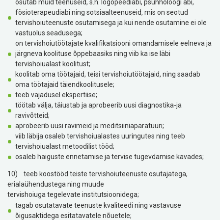
osutab muid teenuseid, s.h. logopeediabi, psühholoogi abi,
fösioterapeudiabi ning sotsiaalteenuseid, mis on seotud
tervishoiuteenuste osutamisega ja kui nende osutamine ei ole
vastuolus seadusega;
on tervishoiutöötajate kvalifikatsiooni omandamisele eelneva ja
järgneva koolituse õppebaasiks ning viib ka ise läbi
tervishoiualast koolitust;
koolitab oma töötajaid, teisi tervishoiutöötajaid, ning saadab
oma töötajaid täiendkoolitusele;
teeb vajadusel ekspertiise;
töötab välja, täiustab ja aprobeerib uusi diagnostika-ja
ravivõtteid;
aprobeerib uusi ravimeid ja meditsiiniaparatuuri;
viib läbija osaleb tervishoiualastes uuringutes ning teeb
tervishoiualast metoodilist tööd;
osaleb haiguste ennetamise ja tervise tugevdamise kavades;
10) teeb koostööd teiste tervishoiuteenuste osutajatega,
erialaühendustega ning muude
tervishoiuga tegelevate institutsioonidega;
tagab osutatavate teenuste kvaliteedi ning vastavuse
õigusaktidega esitatavatele nõuetele;