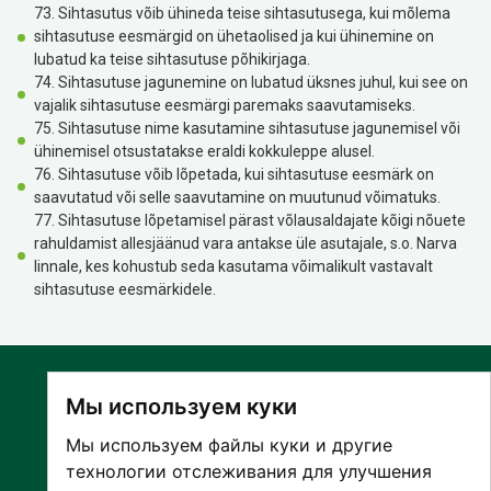
73. Sihtasutus võib ühineda teise sihtasutusega, kui mõlema
sihtasutuse eesmärgid on ühetaolised ja kui ühinemine on
lubatud ka teise sihtasutuse põhikirjaga.
74. Sihtasutuse jagunemine on lubatud üksnes juhul, kui see on
vajalik sihtasutuse eesmärgi paremaks saavutamiseks.
75. Sihtasutuse nime kasutamine sihtasutuse jagunemisel või
ühinemisel otsustatakse eraldi kokkuleppe alusel.
76. Sihtasutuse võib lõpetada, kui sihtasutuse eesmärk on
saavutatud või selle saavutamine on muutunud võimatuks.
77. Sihtasutuse lõpetamisel pärast võlausaldajate kõigi nõuete
rahuldamist allesjäänud vara antakse üle asutajale, s.o. Narva
linnale, kes kohustub seda kasutama võimalikult vastavalt
sihtasutuse eesmärkidele.
Мы используем куки
Мы используем файлы куки и другие
технологии отслеживания для улучшения