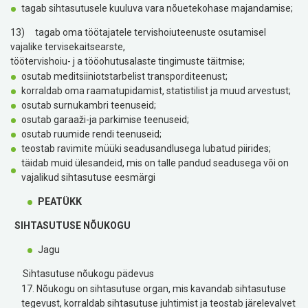
tagab sihtasutusele kuuluva vara nõuetekohase majandamise;
13) tagab oma töötajatele tervishoiuteenuste osutamisel
vajalike tervisekaitsearste,
töötervishoiu- j a tööohutusalaste tingimuste täitmise;
osutab meditsiiniotstarbelist transporditeenust;
korraldab oma raamatupidamist, statistilist ja muud arvestust;
osutab surnukambri teenuseid;
osutab garaaži-ja parkimise teenuseid;
osutab ruumide rendi teenuseid;
teostab ravimite müüki seadusandlusega lubatud piirides;
täidab muid ülesandeid, mis on talle pandud seadusega või on
vajalikud sihtasutuse eesmärgi
PEATÜKK
SIHTASUTUSE NÕUKOGU
Jagu
Sihtasutuse nõukogu pädevus
17. Nõukogu on sihtasutuse organ, mis kavandab sihtasutuse
tegevust, korraldab sihtasutuse
juhtimist ja teostab järelevalvet