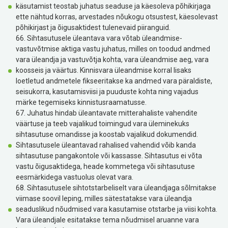
käsutamist teostab juhatus seaduse ja käesoleva põhikirjaga
ette nähtud korras, arvestades nõukogu otsustest, käesolevast
põhikirjast ja õigusaktidest tulenevaid piiranguid.
66. Sihtasutusele üleantava vara võtab üleandmise-
vastuvõtmise aktiga vastu juhatus, milles on toodud andmed
vara üleandja ja vastuvõtja kohta, vara üleandmise aeg, vara
koosseis ja väärtus. Kinnisvara üleandmise korral lisaks
loetletud andmetele fikseeritakse ka andmed vara päraldiste,
seisukorra, kasutamisviisi ja puuduste kohta ning vajadus
märke tegemiseks kinnistusraamatusse.
67. Juhatus hindab üleantavate mitterahaliste vahendite
väärtuse ja teeb vajalikud toimingud vara üleminekuks
sihtasutuse omandisse ja koostab vajalikud dokumendid.
Sihtasutusele üleantavad rahalised vahendid võib kanda
sihtasutuse pangakontole või kassasse. Sihtasutus ei võta
vastu õigusaktidega, heade kommetega või sihtasutuse
eesmärkidega vastuolus olevat vara.
68. Sihtasutusele sihtotstarbeliselt vara üleandjaga sõlmitakse
viimase soovil leping, milles sätestatakse vara üleandja
seaduslikud nõudmised vara kasutamise otstarbe ja viisi kohta.
Vara üleandjale esitatakse tema nõudmisel aruanne vara