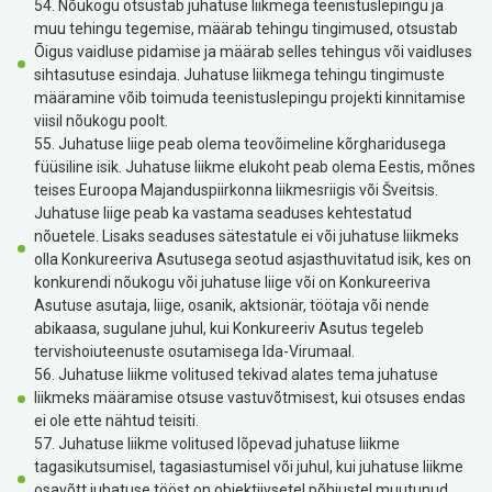
54. Nõukogu otsustab juhatuse liikmega teenistuslepingu ja
muu tehingu tegemise, määrab tehingu tingimused, otsustab
Õigus vaidluse pidamise ja määrab selles tehingus või vaidluses
sihtasutuse esindaja. Juhatuse liikmega tehingu tingimuste
määramine võib toimuda teenistuslepingu projekti kinnitamise
viisil nõukogu poolt.
55. Juhatuse liige peab olema teovõimeline kõrgharidusega
füüsiline isik. Juhatuse liikme elukoht peab olema Eestis, mõnes
teises Euroopa Majanduspiirkonna liikmesriigis või Šveitsis.
Juhatuse liige peab ka vastama seaduses kehtestatud
nõuetele. Lisaks seaduses sätestatule ei või juhatuse liikmeks
olla Konkureeriva Asutusega seotud asjasthuvitatud isik, kes on
konkurendi nõukogu või juhatuse liige või on Konkureeriva
Asutuse asutaja, liige, osanik, aktsionär, töötaja või nende
abikaasa, sugulane juhul, kui Konkureeriv Asutus tegeleb
tervishoiuteenuste osutamisega Ida-Virumaal.
56. Juhatuse liikme volitused tekivad alates tema juhatuse
liikmeks määramise otsuse vastuvõtmisest, kui otsuses endas
ei ole ette nähtud teisiti.
57. Juhatuse liikme volitused lõpevad juhatuse liikme
tagasikutsumisel, tagasiastumisel või juhul, kui juhatuse liikme
osavõtt juhatuse tööst on objektiivsetel põhjustel muutunud