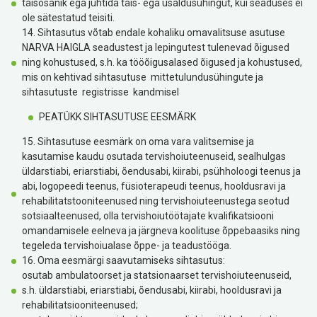
täisosanik ega juhtida täis- ega usaldusühingut, kui seaduses ei
ole sätestatud teisiti.
14. Sihtasutus võtab endale kohaliku omavalitsuse asutuse
NARVA HAIGLA seadustest ja lepingutest tulenevad õigused
ning kohustused, s.h. ka tööõigusalased õigused ja kohustused,
mis on kehtivad sihtasutuse mittetulundusühingute ja
sihtasutuste registrisse kandmisel
PEATÜKK SIHTASUTUSE EESMÄRK
15. Sihtasutuse eesmärk on oma vara valitsemise ja
kasutamise kaudu osutada tervishoiuteenuseid, sealhulgas
üldarstiabi, eriarstiabi, õendusabi, kiirabi, psühholoogi teenus ja
abi, logopeedi teenus, füsioterapeudi teenus, hooldusravi ja
rehabilitatstooniteenused ning tervishoiuteenustega seotud
sotsiaalteenused, olla tervishoiutöötajate kvalifikatsiooni
omandamisele eelneva ja järgneva koolituse õppebaasiks ning
tegeleda tervishoiualase õppe- ja teadustööga.
16. Oma eesmärgi saavutamiseks sihtasutus:
osutab ambulatoorset ja statsionaarset tervishoiuteenuseid,
s.h. üldarstiabi, eriarstiabi, õendusabi, kiirabi, hooldusravi ja
rehabilitatsiooniteenused;