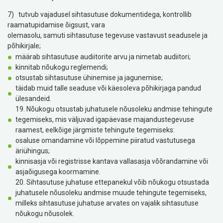
7) tutvub vajadusel sihtasutuse dokumentidega, kontrollib
raamatupidamise õigsust, vara
olemasolu, samuti sihtasutuse tegevuse vastavust seadusele ja
põhikirjale;
määrab sihtasutuse audiitorite arvu ja nimetab audiitori;
kinnitab nõukogu reglemendi;
otsustab sihtasutuse ühinemise ja jagunemise;
täidab muid talle seaduse või käesoleva põhikirjaga pandud
ülesandeid.
19. Nõukogu otsustab juhatusele nõusoleku andmise tehingute
tegemiseks, mis väljuvad igapäevase majandustegevuse
raamest, eelkõige järgmiste tehingute tegemiseks:
osaluse omandamine või lõppemine piiratud vastutusega
äriühingus;
kinnisasja või registrisse kantava vallasasja võõrandamine või
asjaõigusega koormamine.
20. Sihtasutuse juhatuse ettepanekul võib nõukogu otsustada
juhatusele nõusoleku andmise muude tehingute tegemiseks,
milleks sihtasutuse juhatuse arvates on vajalik sihtasutuse
nõukogu nõusolek.