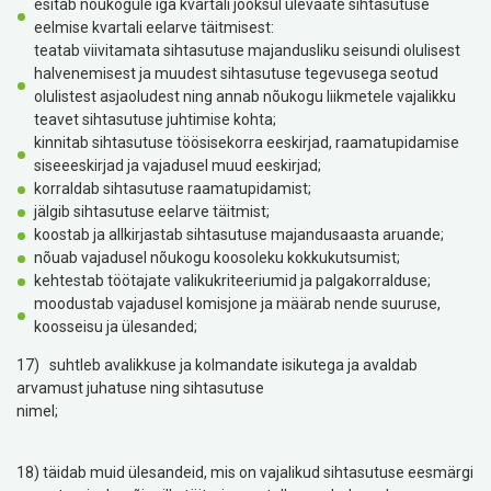
esitab nõukogule iga kvartali jooksul ülevaate sihtasutuse
eelmise kvartali eelarve täitmisest:
teatab viivitamata sihtasutuse majandusliku seisundi olulisest
halvenemisest ja muudest sihtasutuse tegevusega seotud
olulistest asjaoludest ning annab nõukogu liikmetele vajalikku
teavet sihtasutuse juhtimise kohta;
kinnitab sihtasutuse töösisekorra eeskirjad, raamatupidamise
siseeeskirjad ja vajadusel muud eeskirjad;
korraldab sihtasutuse raamatupidamist;
jälgib sihtasutuse eelarve täitmist;
koostab ja allkirjastab sihtasutuse majandusaasta aruande;
nõuab vajadusel nõukogu koosoleku kokkukutsumist;
kehtestab töötajate valikukriteeriumid ja palgakorralduse;
moodustab vajadusel komisjone ja määrab nende suuruse,
koosseisu ja ülesanded;
17) suhtleb avalikkuse ja kolmandate isikutega ja avaldab
arvamust juhatuse ning sihtasutuse
nimel;
18) täidab muid ülesandeid, mis on vajalikud sihtasutuse eesmärgi