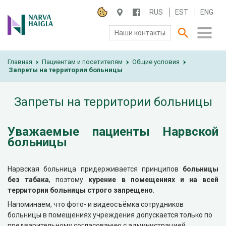
RUS
EST
ENG
Наши контакты
Главная
О БОЛЬНИЦЕ
Пациентам и посетителям
Общие условия
›
›
›
Запреты на территории больницы
ПАЦИЕНТАМ И ПОСЕТИТЕЛЯМ
Запреты на территории больницы
ПАРТНЕРУ ПО СОТРУДНИЧЕСТВУ
Уважаемые пациенты Нарвской
РАБОТА И ПРАКТИКА
больницы
Нарвская больница придерживается принципов
больницы
без табака
, поэтому
курение в помещениях и на всей
территории больницы строго запрещено
.
Напоминаем, что фото- и видеосъёмка сотрудников
больницы в помещениях учреждения допускается только по
предварительному согласованию с администрацией