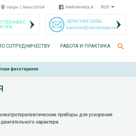
RUS
Haigla 7, Narva 20104
/NARVAHAIGLA
ОБРАТНАЯ СВЯЗЬ
СТВЕННАЯ Е-
АТУРА
kantselei@narvahaigla.ee
ПО СОТРУДНИЧЕСТВУ
РАБОТА И ПРАКТИКА
тная физотерапия
я
 электротерапевтические приборы для ускорения
двигательного характера.