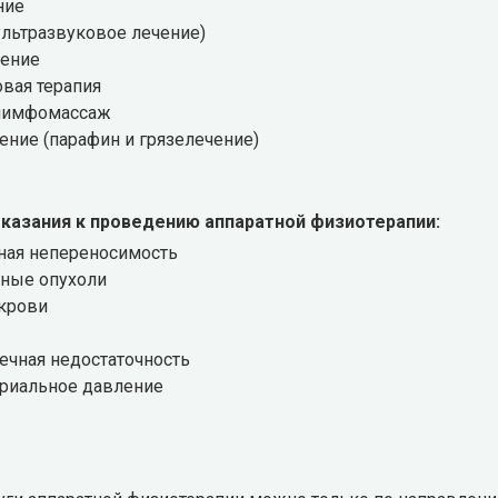
ние
ультразвуковое лечение)
чение
овая терапия
 лимфомассаж
ение (парафин и грязелечение)
казания к проведению аппаратной физиотерапии:
ная непереносимость
нные опухоли
 крови
ечная недостаточность
ериальное давление