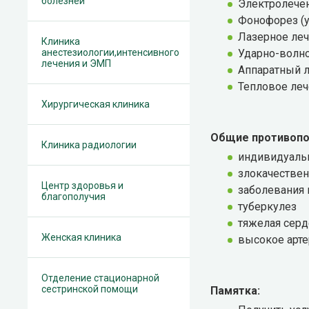
болезней
Электролече
Фонофорез (
Лазерное ле
Клиника
анестезиологии,интенсивного
Ударно-волн
лечения и ЭМП
Аппаратный
Тепловое леч
Хирургическая клиника
Общие противопо
Клиника радиологии
индивидуаль
злокачестве
Центр здоровья и
заболевания
благополучия
туберкулез
тяжелая серд
Женская клиника
высокое арт
Отделение стационарной
сестринской помощи
Памятка: