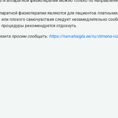
уги аппаратной физиотерапии можно только по направлени
ппаратной физиотерапии являются для пациентов платными
и или плохого самочувствия следует незамедлительно сооб
 процедуры рекомендуется отдохнуть.
визита просим сообщать:
https://narvahaigla.ee/ru/otmena-viz