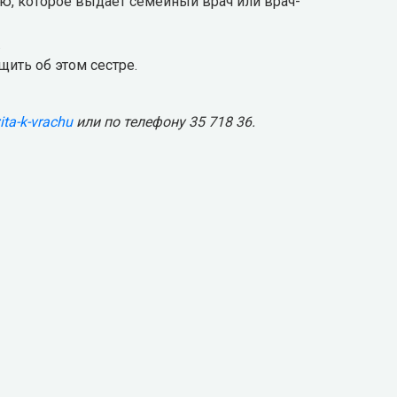
ю, которое выдает семейный врач или врач-
.
щить об этом сестре.
ita-k-vrachu
или по телефону 35 718 36.