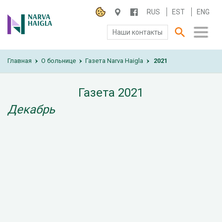
RUS
EST
ENG
Наши контакты
Главная
О БОЛЬНИЦЕ
О больнице
Газета Narva Haigla
2021
›
›
›
ПАЦИЕНТАМ И ПОСЕТИТЕЛЯМ
Газета 2021
Декабрь
ПАРТНЕРУ ПО СОТРУДНИЧЕСТВУ
РАБОТА И ПРАКТИКА