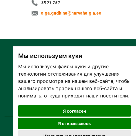
35 71 782
olga.gudkina@narvahaigla.ee
Мы используем куки
Мы используем файлы куки и другие
технологии отслеживания для улучшения
вашего просмотра на нашем веб-сайте, чтобы
О БОЛЬНИЦЕ
анализировать трафик нашего веб-сайта и
ПАЦИЕНТАМ И ПОСЕТИТЕЛЯМ
понимать, откуда приходят наши посетители.
ПАРТНЕРУ ПО СОТРУДНИЧЕСТВУ
РАБОТА И ПРАКТИКА
Я согласен
Я отказываюсь
© Copyright
2026 SA Narva Haigla
Все права защищены.
Изменить мои предпочтения