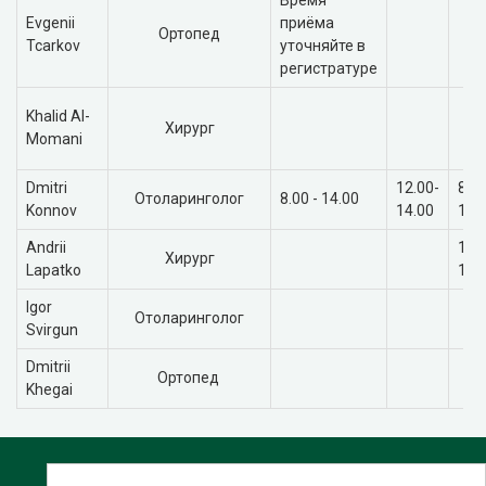
Время
Evgenii
приёма
Ортопед
Tcarkov
уточняйте в
регистратуре
Khalid Al-
Хирург
Momani
Dmitri
12.00-
8.00
Отоларинголог
8.00 - 14.00
Konnov
14.00
14.
Andrii
12.
Хирург
Lapatko
16.
Igor
Отоларинголог
Svirgun
Dmitrii
Ортопед
Khegai