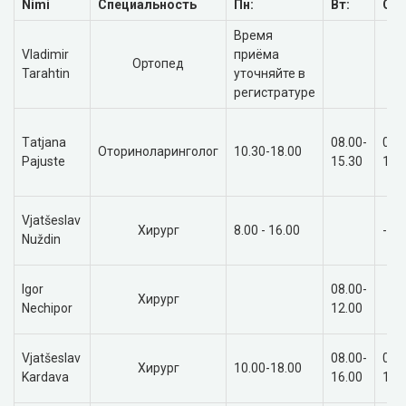
Nimi
Специальность
Пн:
Вт:
Ср:
Время
Vladimir
приёма
Ортопед
Tarahtin
уточняйте в
регистратуре
Тatjana
08.00-
08.
Оториноларинголог
10.30-18.00
Pajuste
15.30
15.
Vjatšeslav
Хирург
8.00 - 16.00
-
Nuždin
Igor
08.00-
Хирург
Nechipor
12.00
Vjatšeslav
08.00-
08.
Хирург
10.00-18.00
Kardava
16.00
16.