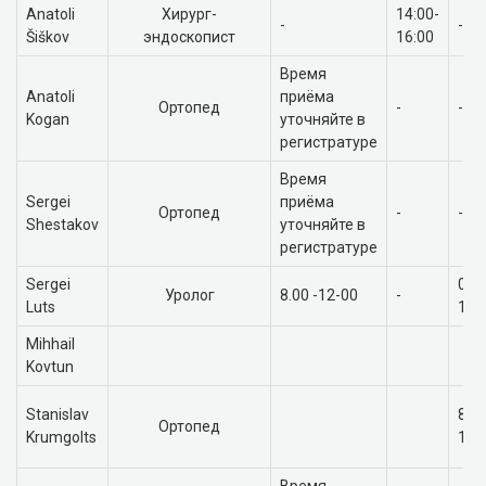
Аnatoli
Хирург-
14:00-
-
-
Šiškov
эндоскопист
16:00
Время
Anatoli
приёма
Ортопед
-
-
Kogan
уточняйте в
регистратуре
Время
Sergei
приёма
Ортопед
-
-
Shestakov
уточняйте в
регистратуре
Sergei
08:
Уролог
8.00 -12-00
-
Luts
16:
Mihhail
Kovtun
Stanislav
8.00
Ортопед
Krumgolts
12.