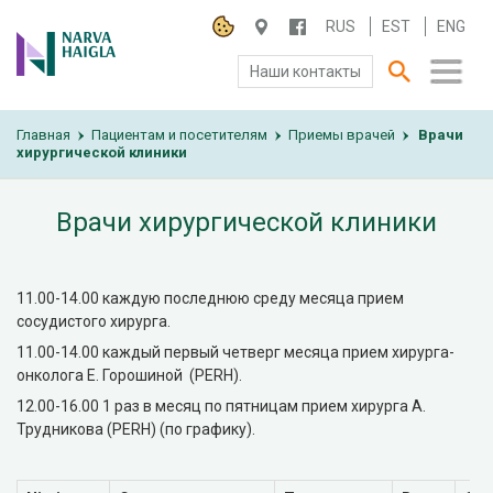
RUS
EST
ENG
Наши контакты
Главная
О БОЛЬНИЦЕ
Пациентам и посетителям
Приемы врачей
Врачи
›
›
›
хирургической клиники
ПАЦИЕНТАМ И ПОСЕТИТЕЛЯМ
Врачи хирургической клиники
ПАРТНЕРУ ПО СОТРУДНИЧЕСТВУ
11.00-14.00 каждую последнюю среду месяца прием
РАБОТА И ПРАКТИКА
сосудистого хирурга.
11.00-14.00 каждый первый четверг месяца прием хирурга-
онколога Е. Горошиной (PERH).
12.00-16.00 1 раз в месяц по пятницам прием хирурга А.
Трудникова (PERH) (по графику).