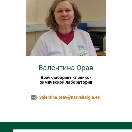
Валентина Орав
Врач-лаборант клинико-
химической лаборатории
valentina.orav@narvahaigla.ee