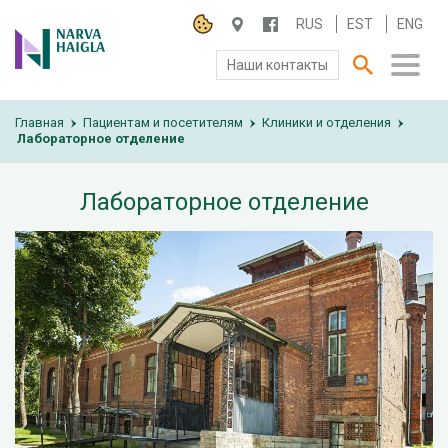
RUS
EST
ENG
Наши контакты
Главная
О БОЛЬНИЦЕ
Пациентам и посетителям
Клиники и отделения
›
›
›
Лабораторное отделение
ПАЦИЕНТАМ И ПОСЕТИТЕЛЯМ
Лабораторное отделение
ПАРТНЕРУ ПО СОТРУДНИЧЕСТВУ
РАБОТА И ПРАКТИКА