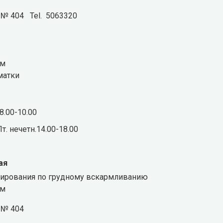
б. № 404 Tel. 5063320
ем
матки
08.00-10.00
т. нечетн.14.00-18.00
ая
тирования по грудному вскармливанию
ем
б. № 404