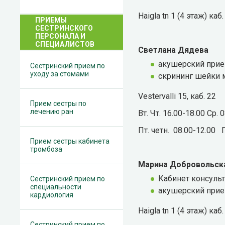
Haigla tn 1 (4 этаж) ка
ПРИЕМЫ
СЕСТРИНСКОГО
ПЕРСОНАЛА И
СПЕЦИАЛИСТОВ
Светлана Дядева
акушерский при
Сестринский прием по
уходу за стомами
скрининг шейки 
Vestervalli 15, каб. 22
Прием сестры по
лечению ран
Вт. Чт. 16.00-18.00 Ср. 
Пт. четн. 08.00-12.00 П
Прием сестры кабинета
тромбоза
Марина Добровольск
Кабинет консуль
Сестринский прием по
специальности
акушерский при
кардиология
Haigla tn 1 (4 этаж) ка
Сестринский прием по