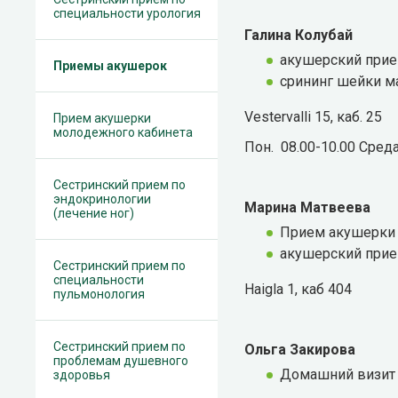
специальности урология
Галина Колубай
акушерский при
Приемы акушерок
срининг шейки м
Vestervalli 15, каб. 25
Прием акушерки
молодежного кабинета
Пон. 08.00-10.00 Среда
Сестринский прием по
эндокринологии
Марина Матвеева
(лечение ног)
Прием акушерки 
акушерский при
Сестринский прием по
специальности
Haigla 1, каб 404
пульмонология
Сестринский прием по
Ольга Закирова
проблемам душевного
Домашний визит
здоровья