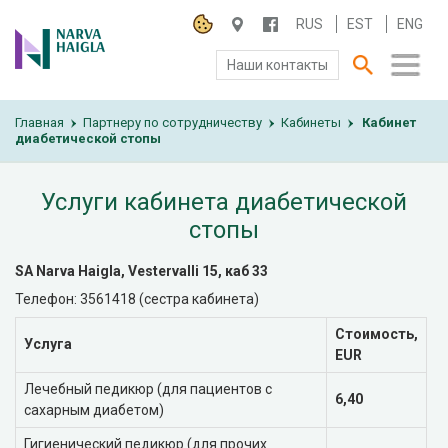
RUS
EST
ENG
Наши контакты
Главная
О БОЛЬНИЦЕ
Партнеру по сотрудничеству
Кабинеты
Кабинет
›
›
›
диабетической стопы
ПАЦИЕНТАМ И ПОСЕТИТЕЛЯМ
Услуги кабинета диабетической
ПАРТНЕРУ ПО СОТРУДНИЧЕСТВУ
стопы
SA Narva Haigla, Vestervalli 15, каб 33
РАБОТА И ПРАКТИКА
Телефон: 3561418 (сестра кабинета)
Стоимость,
Услуга
EUR
Лечебный педикюр (для пациентов с
6,40
сахарным диабетом)
Гигиенический педикюр (для прочих