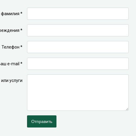
 фамилия *
реждения *
Телефон *
аш e-mail *
или услуги
Отправить