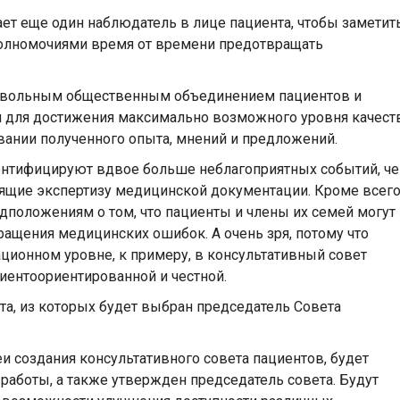
ает еще один наблюдатель в лице пациента, чтобы заметит
 полномочиями время от времени предотвращать
ровольным общественным объединением пациентов и
 для достижения максимально возможного уровня качест
овании полученного опыта, мнений и предложений.
ентифицируют вдвое больше неблагоприятных событий, ч
ящие экспертизу медицинской документации. Кроме всег
дположениям о том, что пациенты и члены их семей могут 
ащения медицинских ошибок. А очень зря, потому что
ационном уровне, к примеру, в консультативный совет
иентоориентированной и честной.
нта, из которых будет выбран председатель Совета
и создания консультативного совета пациентов, будет
работы, а также утвержден председатель совета. Будут