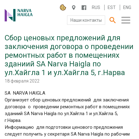
RUS
EST
ENG
Наши контакты
Сбор ценовых предложений для
О БОЛЬНИЦЕ
заключения договора о проведении
ремонтных работ в помещениях
ПАЦИЕНТАМ И ПОСЕТИТЕЛЯМ
зданиий SA Narva Haigla по
ПАРТНЕРУ ПО СОТРУДНИЧЕСТВУ
ул.Хайгла 1 и ул.Хайгла 5, г.Нарва
18 февраля 2022
РАБОТА И ПРАКТИКА
SA NARVA HAIGLA
Организует сбор ценовых предложений для заключения
договора о проведении ремонтных работ в помещениях
зданиий SA Narva Haigla по ул.Хайгла 1 и ул.Хайгла 5,
г.Нарва.
Информацию для подготовки ценового предложения
следует получить у секретаря SA Narva Haigla по рабочим