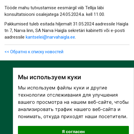
Tööde mahu tutvustamise eesmärgil viib Tellija läbi
konsultatsiooni osalejatega 24.05.2024.a. kell 11.00.
Pakkumised tuleb esitada hiljemalt 31.05.2024 aadressile Haigla
tn 7, Narva linn, SA Narva Haigla sekretäri kabinetti või e-posti
aadressile
kantselei@narvahaigla.ee
.
<< Обратно к списку новостей
Мы используем куки
Мы используем файлы куки и другие
технологии отслеживания для улучшения
вашего просмотра на нашем веб-сайте, чтобы
О БОЛЬНИЦЕ
анализировать трафик нашего веб-сайта и
ПАЦИЕНТАМ И ПОСЕТИТЕЛЯМ
понимать, откуда приходят наши посетители.
ПАРТНЕРУ ПО СОТРУДНИЧЕСТВУ
РАБОТА И ПРАКТИКА
Я согласен