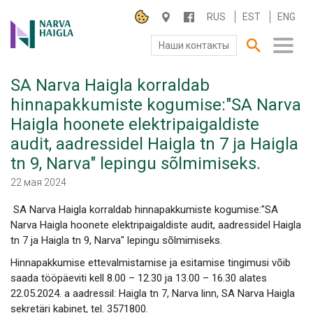
RUS
EST
ENG
Наши контакты
SA Narva Haigla korraldab
О БОЛЬНИЦЕ
hinnapakkumiste kogumise:"SA Narva
Haigla hoonete elektripaigaldiste
ПАЦИЕНТАМ И ПОСЕТИТЕЛЯМ
audit, aadressidel Haigla tn 7 ja Haigla
ПАРТНЕРУ ПО СОТРУДНИЧЕСТВУ
tn 9, Narva" lepingu sõlmimiseks.
22 мая 2024
РАБОТА И ПРАКТИКА
SA Narva Haigla korraldab hinnapakkumiste kogumise:"SA
Narva Haigla hoonete elektripaigaldiste audit, aadressidel Haigla
tn 7 ja Haigla tn 9, Narva" lepingu sõlmimiseks.
Hinnapakkumise ettevalmistamise ja esitamise tingimusi võib
saada tööpäeviti kell 8.00 – 12.30 ja 13.00 – 16.30 alates
22.05.2024. a aadressil: Haigla tn 7, Narva linn, SA Narva Haigla
sekretäri kabinet, tel. 3571800.