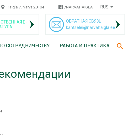
RUS
Haigla 7, Narva 20104
/NARVAHAIGLA
ОБРАТНАЯ СВЯЗЬ
СТВЕННАЯ Е-
АТУРА
kantselei@narvahaigla.ee
ПО СОТРУДНИЧЕСТВУ
РАБОТА И ПРАКТИКА
рекомендации
я