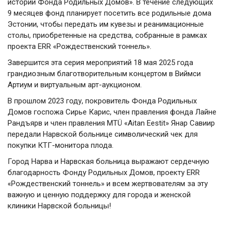
истории Фонда Родильных Домов». В течение следующих
9 месяцев фонд планирует посетить все родильные дома
Эстонии, чтобы передать им кувезы и реанимационные
столы, приобретенные на средства, собранные в рамках
проекта ERR «Рождественский тоннель».
Завершится эта серия мероприятий 18 мая 2025 года
грандиозным благотворительным концертом в Виймси
Артиум и виртуальным арт-аукционом.
В прошлом 2023 году, покровитель Фонда Родильных
Домов госпожа Сирье Карис, член правления фонда Лайне
Рандъярв и член правления MTÜ «Aitan Eestit» Янар Савиир
передали Нарвской больнице символический чек для
покупки КТГ-монитора плода.
Город Нарва и Нарвская больница выражают сердечную
благодарность Фонду Родильных Домов, проекту ERR
«Рождественский тоннель» и всем жертвователям за эту
важную и ценную поддержку для города и женской
клиники Нарвской больницы!