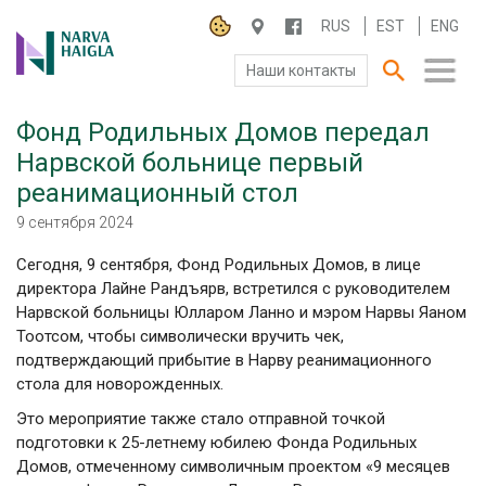
RUS
EST
ENG
Наши контакты
Фонд Родильных Домов передал
О БОЛЬНИЦЕ
Нарвской больнице первый
реанимационный стол
ПАЦИЕНТАМ И ПОСЕТИТЕЛЯМ
9 сентября 2024
ПАРТНЕРУ ПО СОТРУДНИЧЕСТВУ
Сегодня, 9 сентября, Фонд Родильных Домов, в лице
директора Лайне Рандъярв, встретился с руководителем
РАБОТА И ПРАКТИКА
Нарвской больницы Юлларом Ланно и мэром Нарвы Яаном
Тоотсом, чтобы символически вручить чек,
подтверждающий прибытие в Нарву реанимационного
стола для новорожденных.
Это мероприятие также стало отправной точкой
подготовки к 25-летнему юбилею Фонда Родильных
Домов, отмеченному символичным проектом «9 месяцев