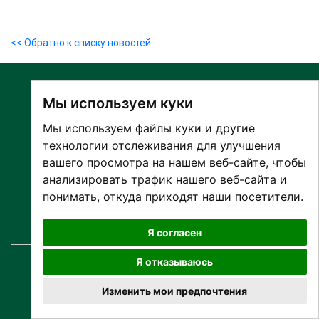
<< Обратно к списку новостей
Мы используем куки
Мы используем файлы куки и другие
технологии отслеживания для улучшения
вашего просмотра на нашем веб-сайте, чтобы
О БОЛЬНИЦЕ
анализировать трафик нашего веб-сайта и
ПАЦИЕНТАМ И ПОСЕТИТЕЛЯМ
понимать, откуда приходят наши посетители.
ПАРТНЕРУ ПО СОТРУДНИЧЕСТВУ
РАБОТА И ПРАКТИКА
Я согласен
Я отказываюсь
© Copyright
2026 SA Narva Haigla
Все права защищены.
Изменить мои предпочтения