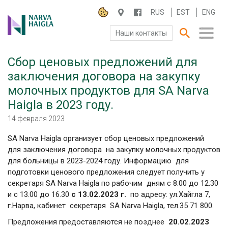
RUS
EST
ENG
Наши контакты
Cбор ценовых предложений для
О БОЛЬНИЦЕ
заключения договора на закупку
молочных продуктов для SA Narva
ПАЦИЕНТАМ И ПОСЕТИТЕЛЯМ
Haigla в 2023 году.
ПАРТНЕРУ ПО СОТРУДНИЧЕСТВУ
14 февраля 2023
SA Narva Haigla организует сбор ценовых предложений
РАБОТА И ПРАКТИКА
для заключения договора на закупку молочных продуктов
для больницы в 2023-2024 году. Информацию для
подготовки ценового предложения следует получить у
секретаря SA Narva Haigla по рабочим дням с 8.00 до 12.30
и с 13.00 до 16.30
c
13.02
.20
23 г.
по адресу: ул.Хайгла 7,
г.Нарва, кабинет секретаря SA Narva Haigla, тел.35 71 800.
Предложения предоставляются не позднее
20.02.2023